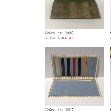
和紙の札入れ【鵬雲】
¥4,500
SOLD OUT
和紙の札入れ【清河】