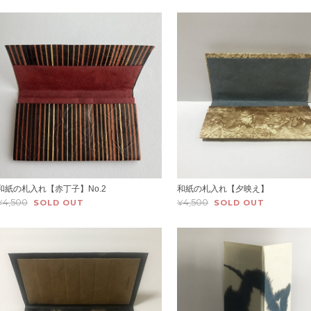
和紙の札入れ【赤丁子】No.2
和紙の札入れ【夕映え】
¥4,500
¥4,500
SOLD OUT
SOLD OUT