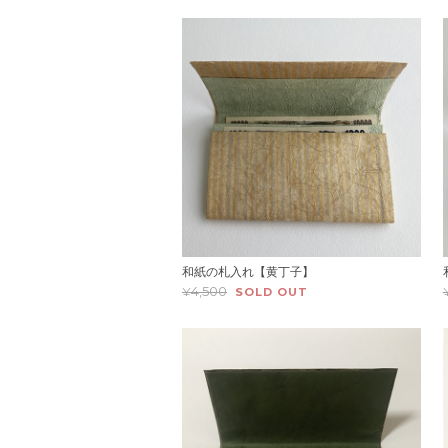
和紙の札入れ【黄丁子】
¥4,500
SOLD OUT