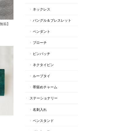
ネックレス
バングル＆ブレスレット
無垢】
ペンダント
ブローチ
ピンバッチ
ネクタイピン
ループタイ
帯留めチャーム
ステーショナリー
名刺入れ
ペンスタンド