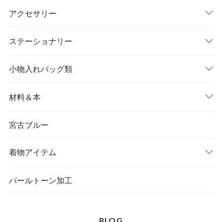
アクセサリー
長財布
イヤリング＆ピアス
ステーショナリー
名刺入れ
小物入れバッグ類
バングル＆ブレスレット
バッグ
材料＆本
ペンダント
宮古ブルー
メッセージカード
ブローチ
着物アイテム
一筆箋
ハンドメイドキット
パールトーン加工
BLOG