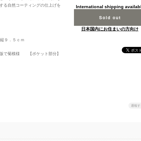
する自然コーティングの仕上げを
International shipping availab
Sold out
日本国内にお住まいの方向け
×縦９．５ｃｍ
木版で菊模様 【ポケット部分】
通報す