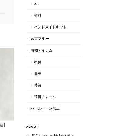
本
材料
ハンドメイドキット
宮古ブルー
着物アイテム
根付
扇子
帯留
帯留チャーム
パールトーン加工
蓮】
ABOUT
暮らしの中の和紙のかたち