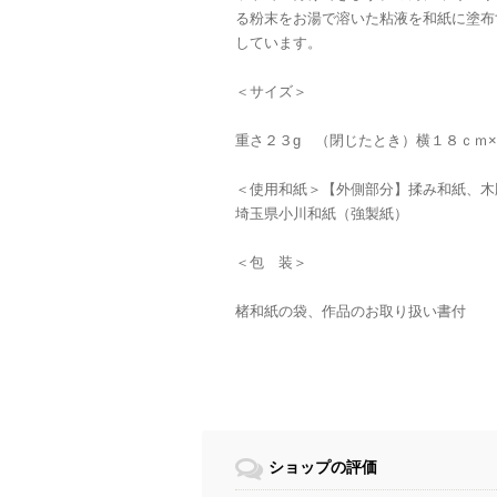
る粉末をお湯で溶いた粘液を和紙に塗布
しています。
＜サイズ＞
重さ２３g （閉じたとき）横１８ｃｍ
＜使用和紙＞【外側部分】揉み和紙、
埼玉県小川和紙（強製紙）
＜包 装＞
楮和紙の袋、作品のお取り扱い書付
ショップの評価