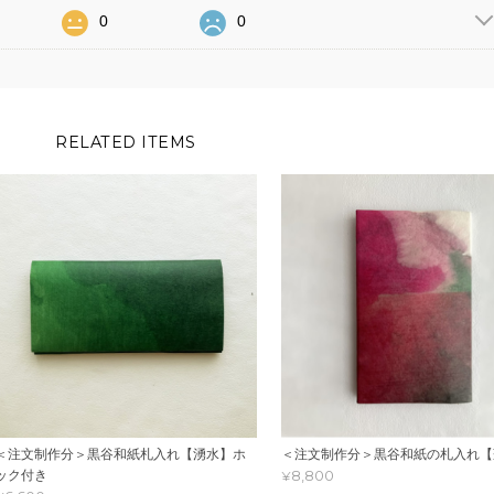
0
0
RELATED ITEMS
＜注文制作分＞黒谷和紙札入れ【湧水】ホ
＜注文制作分＞黒谷和紙の札入れ【
¥8,800
ック付き