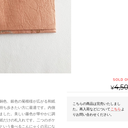
SOLD O
4,5
¥
銅色、銀色の菊模様が広がる和紙
こちらの商品は完売いたしまし
持ち歩きたい方に最適です。内側
た。再入荷などについて
こちら
よ
ました。美しい藤色が華やかに調
りお問い合わせください。
紙だけの札入れです。二つのポケ
という食べるこんにゃくの元にな