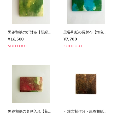
黒谷和紙の折財布【新緑】
黒谷和紙の長財布【海色】
No.1
No.11
¥16,500
¥7,700
SOLD OUT
SOLD OUT
黒谷和紙の名刺入れ【花模
＜注文制作分＞黒谷和紙の
様】No.2
コインケース【豊穣】No.2