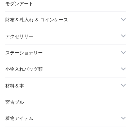
モダンアート
財布 & 札入れ ＆ コインケース
アクセサリー
長財布
イヤリング＆ピアス
ステーショナリー
名刺入れ
小物入れバッグ類
バングル＆ブレスレット
バッグ
材料＆本
ペンダント
宮古ブルー
メッセージカード
ブローチ
着物アイテム