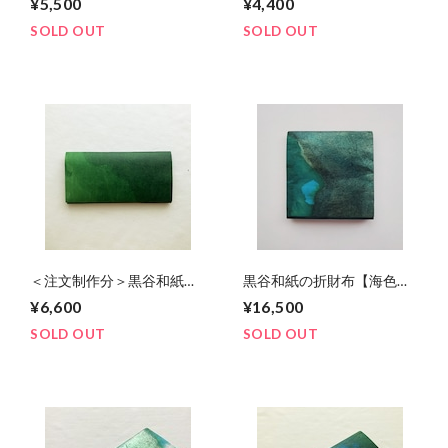
¥5,500
¥4,400
SOLD OUT
SOLD OUT
＜注文制作分＞黒谷和紙札
黒谷和紙の折財布【海色】
入れ【湧水】ホック付き
No.２
¥6,600
¥16,500
SOLD OUT
SOLD OUT