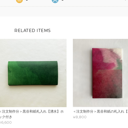
RELATED ITEMS
＜注文制作分＞黒谷和紙札入れ【湧水】ホ
＜注文制作分＞黒谷和紙の札入れ【
¥8,800
ック付き
¥6,600