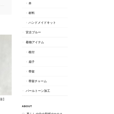
本
材料
ハンドメイドキット
宮古ブルー
着物アイテム
根付
扇子
帯留
帯留チャーム
パールトーン加工
蓮】
ABOUT
暮らしの中の和紙のかたち