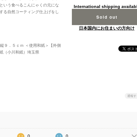
という食べるこんにゃくの元にな
International shipping availab
する自然コーティング仕上げをし
Sold out
日本国内にお住まいの方向け
×縦９．５ｃｍ ＜使用和紙＞【外側
紙（小川和紙）埼玉県
通報す
0
0