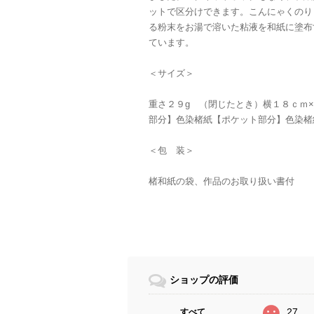
ットで区分けできます。こんにゃくのり
る粉末をお湯で溶いた粘液を和紙に塗布
ています。
＜サイズ＞
重さ２９g （閉じたとき）横１８ｃｍ
部分】色染楮紙【ポケット部分】色染楮
＜包 装＞
楮和紙の袋、作品のお取り扱い書付
ショップの評価
27
すべて