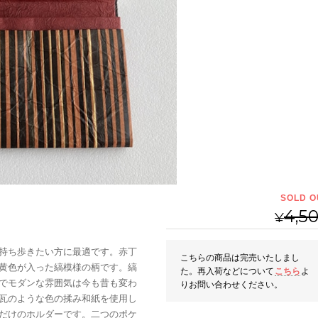
SOLD O
4,5
¥
持ち歩きたい方に最適です。赤丁
こちらの商品は完売いたしまし
黄色が入った縞模様の柄です。縞
た。再入荷などについて
こちら
よ
でモダンな雰囲気は今も昔も変わ
りお問い合わせください。
瓦のような色の揉み和紙を使用し
だけのホルダーです。二つのポケ