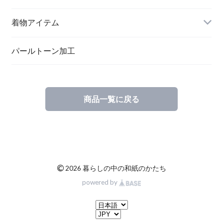
メッセージカード
ブローチ
着物アイテム
一筆箋
ハンドメイドキット
パールトーン加工
商品一覧に戻る
ブックカバー
©
2026 暮らしの中の和紙のかたち
powered by