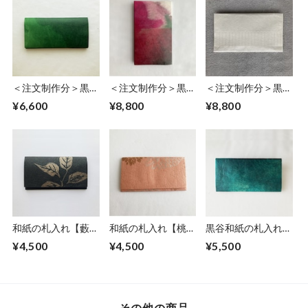
＜注文制作分＞黒谷
＜注文制作分＞黒谷
＜注文制作分＞黒谷
和紙札入れ【湧水】
和紙の札入れ【蓮】
和紙の札入れ【無
¥6,600
¥8,800
¥8,800
ホック付き
垢】
和紙の札入れ【藪柑
和紙の札入れ【桃
黒谷和紙の札入れ
子】
菊】
【深緑】
¥4,500
¥4,500
¥5,500
その他の商品