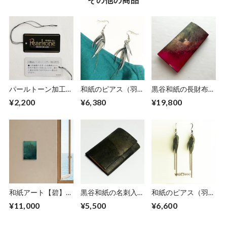
パールトーン加工
和紙のピアス（羽）
黒谷和紙の長財布
「名刺入れ」
【銀】M
【蓮】
¥2,200
¥6,380
¥19,800
和紙アート【碧】
黒谷和紙の名刺入れ
和紙のピアス（羽）
Aoi 2025 No.2
【黒曜】No.5
M【グリーン】
¥11,000
¥5,500
¥6,600