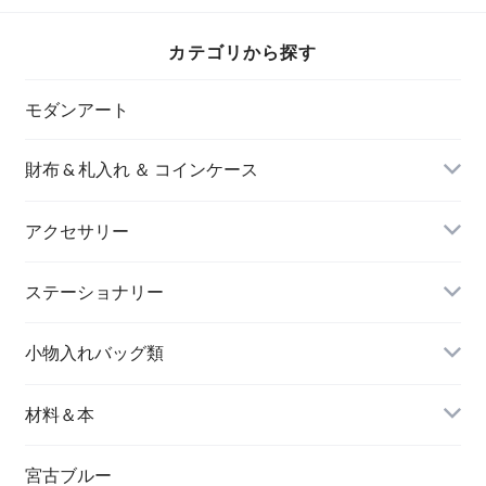
カテゴリから探す
モダンアート
財布 & 札入れ ＆ コインケース
アクセサリー
長財布
イヤリング＆ピアス
ステーショナリー
名刺入れ
小物入れバッグ類
バングル＆ブレスレット
バッグ
材料＆本
ペンダント
宮古ブルー