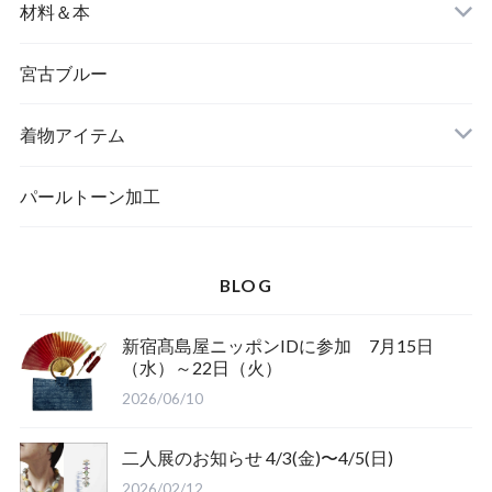
バングル＆ブレスレット
バッグ
材料＆本
ペンダント
宮古ブルー
メッセージカード
ブローチ
着物アイテム
一筆箋
ハンドメイドキット
パールトーン加工
BLOG
ブックカバー
新宿髙島屋ニッポンIDに参加 7月15日
（水）～22日（火）
2026/06/10
二人展のお知らせ 4/3(金)〜4/5(日)
2026/02/12