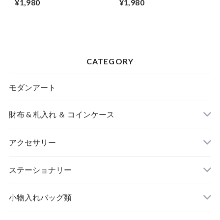
¥1,980
¥1,980
CATEGORY
モダンアート
財布 & 札入れ ＆ コインケース
アクセサリー
長財布
イヤリング＆ピアス
ステーショナリー
名刺入れ
小物入れバッグ類