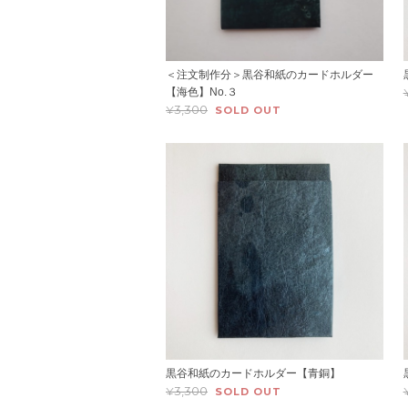
＜注文制作分＞黒谷和紙のカードホルダー
【海色】No.３
¥3,300
SOLD OUT
黒谷和紙のカードホルダー【青銅】
¥3,300
SOLD OUT