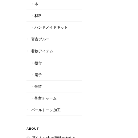
本
材料
ハンドメイドキット
宮古ブルー
着物アイテム
根付
扇子
帯留
帯留チャーム
パールトーン加工
ABOUT
暮らしの中の和紙のかたち