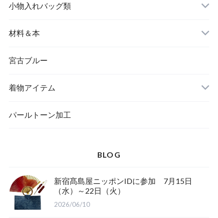
名刺入れ
小物入れバッグ類
バングル＆ブレスレット
バッグ
材料＆本
ペンダント
宮古ブルー
メッセージカード
ブローチ
着物アイテム
一筆箋
ハンドメイドキット
パールトーン加工
BLOG
ブックカバー
新宿髙島屋ニッポンIDに参加 7月15日
（水）～22日（火）
2026/06/10