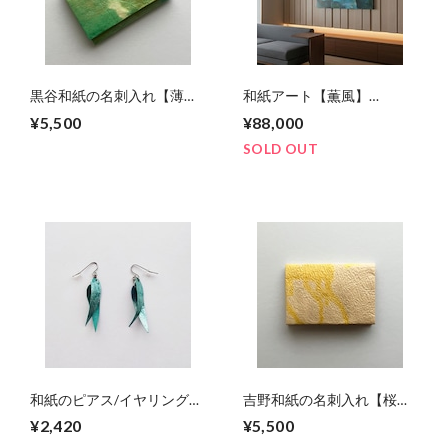
黒谷和紙の名刺入れ【薄萌
和紙アート【薫風】
黄】
kunpuu2021,5 No.1/4
¥5,500
¥88,000
SOLD OUT
和紙のピアス/イヤリング
吉野和紙の名刺入れ【桜
（羽）【アクアブルー】S
木】
¥2,420
¥5,500