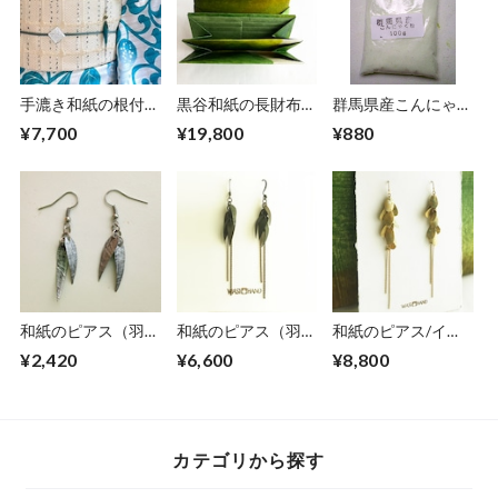
手漉き和紙の根付
黒谷和紙の長財布
群馬県産こんにゃく
【海色】
【若葉】
粉１００ｍｌ（１０
¥7,700
¥19,800
¥880
０ｇ）
和紙のピアス（羽）
和紙のピアス（羽）
和紙のピアス/イヤ
【銀】S
M【グリーン】
リング（花びら）
¥2,420
¥6,600
¥8,800
【ミモザ】L
カテゴリから探す