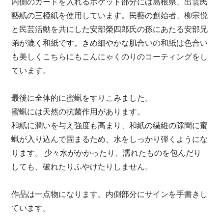
内側のカードを入れるポケット部分には島根県、出雲民
藝紙の三椏紙を使用しています。民藝の創始者、柳宗悦
と民芸活動を共にした安部榮四郎氏の孫にあたる安部兄
弟が漉く和紙です。きめ細やかな肌合いの和紙は色合い
も美しくこちらにもこんにゃくのりのコーティングをし
ています。
最後に全体的に蜜蝋をすりこみました。
蜜蝋には天然の抗菌作用があります。
和紙に潤いを与え強度も高まり、和紙の繊維の隙間に蜜
蝋が入り込んで固まるため、水をしっかり弾くようにな
ります。 少々水がかかったり、濡れたものを包んだり
しても、破れたりふやけたりしません。
作品は一点物になります。内側部分にサインを手書きし
ています。