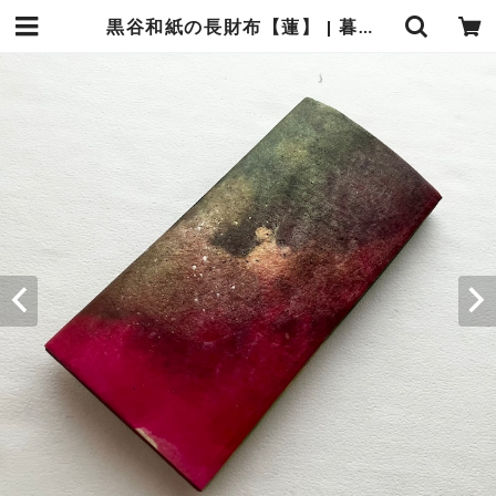
黒谷和紙の長財布【蓮】 | 暮らしの中の和紙のかたち