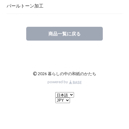
一筆箋
ハンドメイドキット
パールトーン加工
商品一覧に戻る
ブックカバー
©
2026 暮らしの中の和紙のかたち
powered by