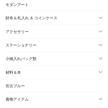
モダンアート
財布 & 札入れ ＆ コインケース
アクセサリー
長財布
イヤリング＆ピアス
ステーショナリー
名刺入れ
小物入れバッグ類
バングル＆ブレスレット
バッグ
材料＆本
ペンダント
宮古ブルー
メッセージカード
ブローチ
着物アイテム