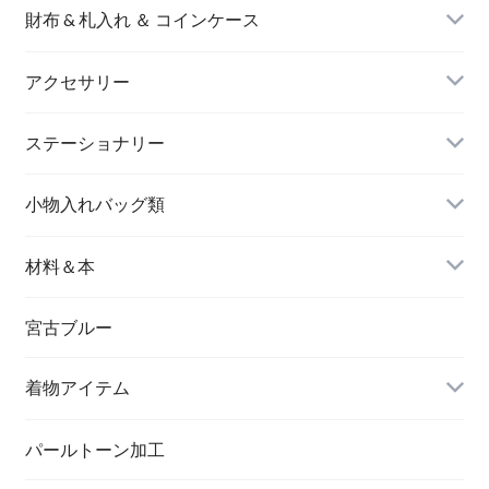
財布 & 札入れ ＆ コインケース
アクセサリー
長財布
イヤリング＆ピアス
ステーショナリー
名刺入れ
小物入れバッグ類
バングル＆ブレスレット
バッグ
材料＆本
ペンダント
宮古ブルー
メッセージカード
ブローチ
着物アイテム
一筆箋
ハンドメイドキット
パールトーン加工