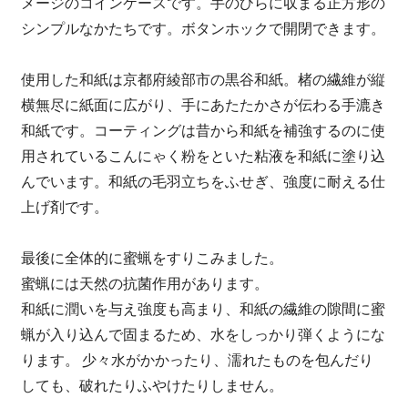
メージのコインケースです。手のひらに収まる正方形の
シンプルなかたちです。ボタンホックで開閉できます。
使用した和紙は京都府綾部市の黒谷和紙。楮の繊維が縦
横無尽に紙面に広がり、手にあたたかさが伝わる手漉き
和紙です。コーティングは昔から和紙を補強するのに使
用されているこんにゃく粉をといた粘液を和紙に塗り込
んでいます。和紙の毛羽立ちをふせぎ、強度に耐える仕
上げ剤です。
最後に全体的に蜜蝋をすりこみました。
蜜蝋には天然の抗菌作用があります。
和紙に潤いを与え強度も高まり、和紙の繊維の隙間に蜜
蝋が入り込んで固まるため、水をしっかり弾くようにな
ります。 少々水がかかったり、濡れたものを包んだり
しても、破れたりふやけたりしません。