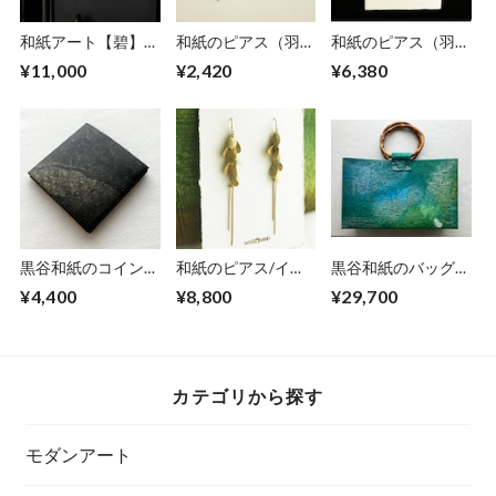
和紙アート【碧】
和紙のピアス（羽）
和紙のピアス（羽）
Aoi 2022 No.10
【金】S
【金】M
¥11,000
¥2,420
¥6,380
黒谷和紙のコインケ
和紙のピアス/イヤ
黒谷和紙のバッグ
ース【黒曜】No.2
リング（花びら）
【海色】
¥4,400
¥8,800
¥29,700
【ミモザ】L
カテゴリから探す
モダンアート