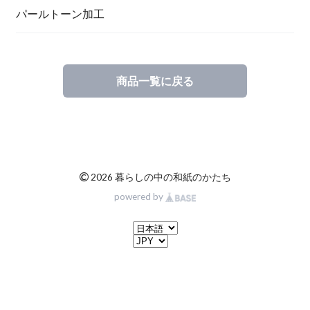
一筆箋
ハンドメイドキット
パールトーン加工
商品一覧に戻る
ブックカバー
©
2026 暮らしの中の和紙のかたち
powered by