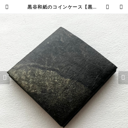
黒谷和紙のコインケース【黒曜】No.2 | 暮らしの中の和紙のかたち