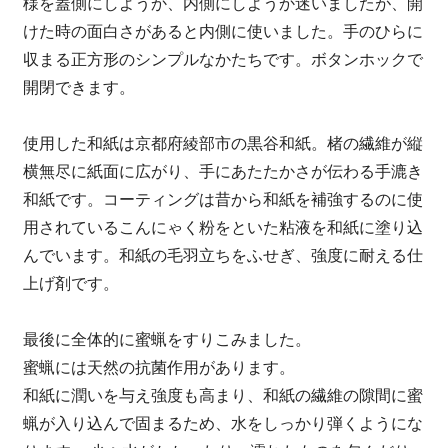
様を蓋側にしようか、内側にしようか迷いましたが、開
けた時の面白さがあると内側に使いました。手のひらに
収まる正方形のシンプルなかたちです。ボタンホックで
開閉できます。
使用した和紙は京都府綾部市の黒谷和紙。楮の繊維が縦
横無尽に紙面に広がり、手にあたたかさが伝わる手漉き
和紙です。コーティングは昔から和紙を補強するのに使
用されているこんにゃく粉をといた粘液を和紙に塗り込
んでいます。和紙の毛羽立ちをふせぎ、強度に耐える仕
上げ剤です。
最後に全体的に蜜蝋をすりこみました。
蜜蝋には天然の抗菌作用があります。
和紙に潤いを与え強度も高まり、和紙の繊維の隙間に蜜
蝋が入り込んで固まるため、水をしっかり弾くようにな