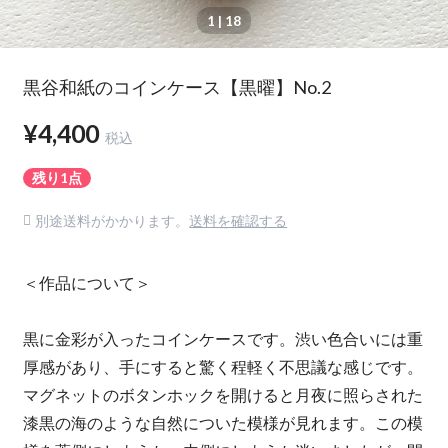
1
| 18
黒谷和紙のコインケース【黒曜】No.2
¥4,400
税込
残り1点
別途送料がかかります。
送料を確認する
＜作品について＞
黒に金彩が入ったコインケースです。渋い色合いには重
厚感があり、手にすると驚く程軽く不思議な感じです。
マグネットのボタンホックを開けると月夜に照らされた
漆黒の海のような自然についた模様が見れます。この模