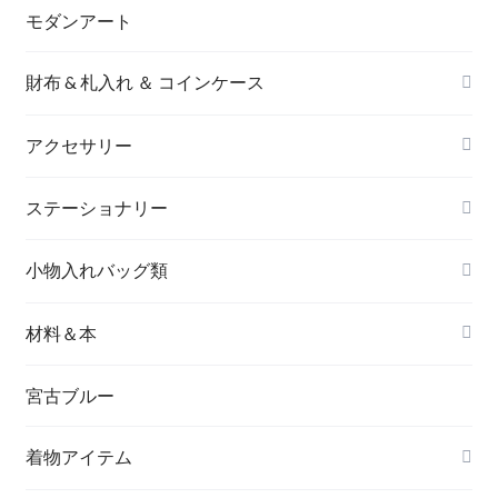
モダンアート
財布 & 札入れ ＆ コインケース
アクセサリー
長財布
イヤリング＆ピアス
ステーショナリー
名刺入れ
小物入れバッグ類
バングル＆ブレスレット
バッグ
材料＆本
ペンダント
宮古ブルー
メッセージカード
ブローチ
着物アイテム