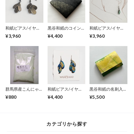
和紙ピアス/イヤリ
黒谷和紙のコインケ
和紙ピアス/イヤリ
ング（花びら）黄金
ース【黒曜】No.2
ング（花びら）若葉
¥3,960
¥4,400
¥3,960
S
S
群馬県産こんにゃく
和紙ピアス/イヤリ
黒谷和紙の名刺入れ
粉１００ｍｌ（１０
ング（花びら）地球
【ミモザ】No.3
¥880
¥4,400
¥5,500
０ｇ）
S
カテゴリから探す