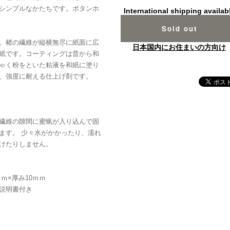
シンプルなかたちです。ボタンホ
International shipping availab
Sold out
。楮の繊維が縦横無尽に紙面に広
日本国内にお住まいの方向け
紙です。コーティングは昔から和
ゃく粉をといた粘液を和紙に塗り
、強度に耐える仕上げ剤です。
繊維の隙間に蜜蝋が入り込んで固
ます。 少々水がかかったり、濡れ
けたりしません。
ｍｍ×厚み10ｍｍ
説明書付き