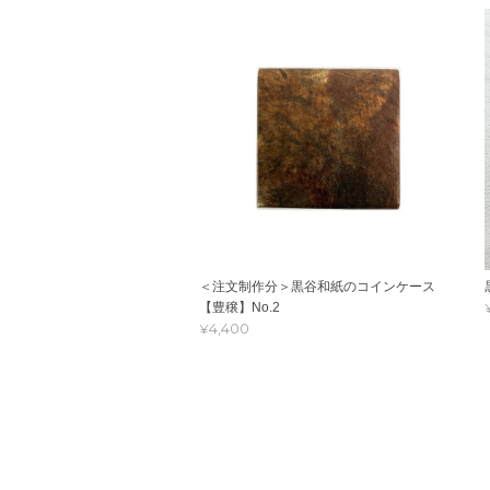
＜注文制作分＞黒谷和紙のコインケース
【豊穣】No.2
¥4,400