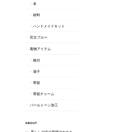
本
材料
ハンドメイドキット
宮古ブルー
着物アイテム
根付
扇子
帯留
帯留チャーム
パールトーン加工
ABOUT
暮らしの中の和紙のかたち