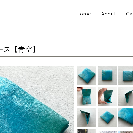
Home
About
Ca
ース【青空】