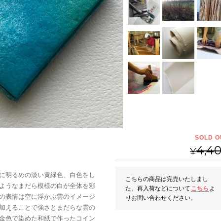
SOLD O
4,4
¥
に明るめの淡い黄緑色、白色をし
こちらの商品は完売いたしまし
ようなまだら模様の白が全体を彩
た。再入荷などについて
こちら
よ
の表情は空に浮かぶ雲のイメージ
りお問い合わせください。
加えることで強さとまだらな雲の
金色で染めた和紙で作ったコイン