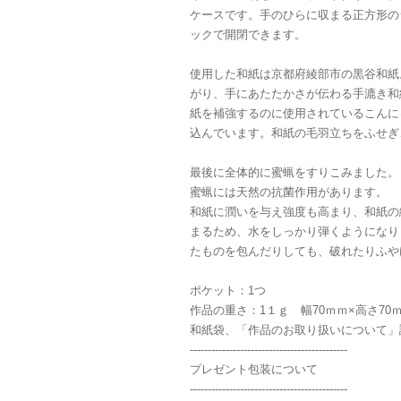
ケースです。手のひらに収まる正方形の
ックで開閉できます。
使用した和紙は京都府綾部市の黒谷和紙
がり、手にあたたかさが伝わる手漉き和
紙を補強するのに使用されているこんに
込んでいます。和紙の毛羽立ちをふせぎ
最後に全体的に蜜蝋をすりこみました。
蜜蝋には天然の抗菌作用があります。
和紙に潤いを与え強度も高まり、和紙の
まるため、水をしっかり弾くようになり
たものを包んだりしても、破れたりふや
ポケット：1つ
作品の重さ：1１ｇ 幅70ｍｍ×高さ70
和紙袋、「作品のお取り扱いについて」
--------------------------------------------
プレゼント包装について
--------------------------------------------