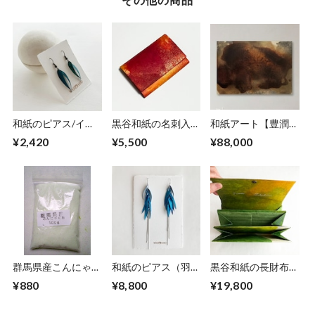
和紙のピアス/イヤ
黒谷和紙の名刺入れ
和紙アート【豊潤】
リング（羽）【青】
【緋色】No.3
houjunkun2026No.
¥2,420
¥5,500
¥88,000
S
2
群馬県産こんにゃく
和紙のピアス（羽）
黒谷和紙の長財布
粉１００ｍｌ（１０
【海色】L
【若葉】
¥880
¥8,800
¥19,800
０ｇ）