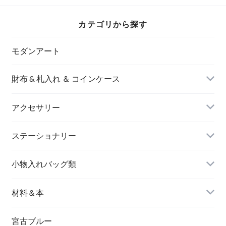
カテゴリから探す
モダンアート
財布 & 札入れ ＆ コインケース
アクセサリー
長財布
イヤリング＆ピアス
ステーショナリー
名刺入れ
小物入れバッグ類
バングル＆ブレスレット
バッグ
材料＆本
ペンダント
宮古ブルー