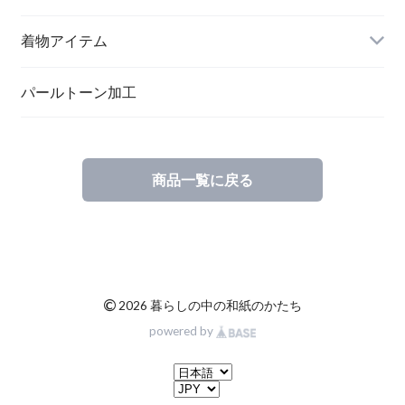
メッセージカード
ブローチ
着物アイテム
一筆箋
ハンドメイドキット
パールトーン加工
商品一覧に戻る
ブックカバー
©
2026 暮らしの中の和紙のかたち
powered by