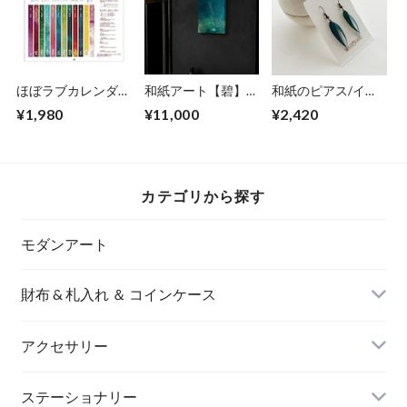
ほぼラブカレンダー
和紙アート【碧】
和紙のピアス/イヤ
2026
Aoi 2022 No.10
リング（羽）【青】
¥1,980
¥11,000
¥2,420
S
カテゴリから探す
モダンアート
財布 & 札入れ ＆ コインケース
アクセサリー
長財布
イヤリング＆ピアス
ステーショナリー