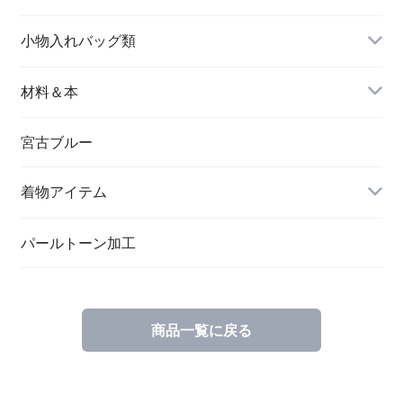
名刺入れ
小物入れバッグ類
バングル＆ブレスレット
バッグ
材料＆本
ペンダント
宮古ブルー
メッセージカード
ブローチ
着物アイテム
一筆箋
ハンドメイドキット
パールトーン加工
商品一覧に戻る
ブックカバー