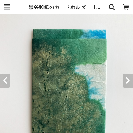
黒谷和紙のカードホルダー【海色】No.1 | 暮らしの中の和紙のかたち