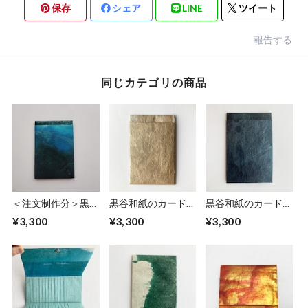
保存
シェア
LINE
ツイート
報告する
同じカテゴリの商品
＜注文制作分＞黒谷
黒谷和紙のカードホ
黒谷和紙のカードホ
和紙のカードホルダ
ルダー【砂紋】
ルダー【青銅】
¥3,300
¥3,300
¥3,300
ー【海色】No.３