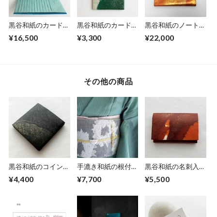
黒谷和紙のカードホ
黒谷和紙のカードホ
黒谷和紙のノートホ
ルダー【清流】
ルダー【森林】
ルダー「鳳」
¥16,500
¥3,300
¥22,000
その他の商品
黒谷和紙のコインケ
手漉き和紙の根付
黒谷和紙の名刺入れ
ース【黒曜】No.2
【黄金】
【暁】No.３
¥4,400
¥7,700
¥5,500