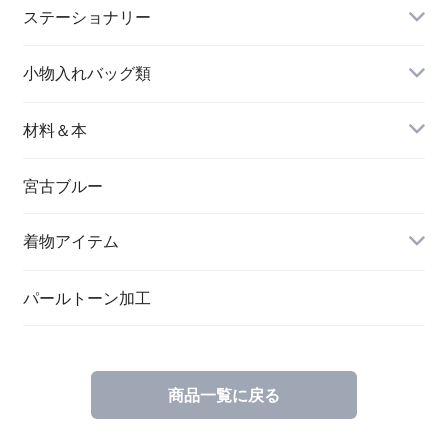
長財布
イヤリング＆ピアス
ステーショナリー
名刺入れ
小物入れバッグ類
バングル＆ブレスレット
バッグ
材料＆本
ペンダント
宮古ブルー
メッセージカード
ブローチ
着物アイテム
一筆箋
ハンドメイドキット
パールトーン加工
商品一覧に戻る
ブックカバー