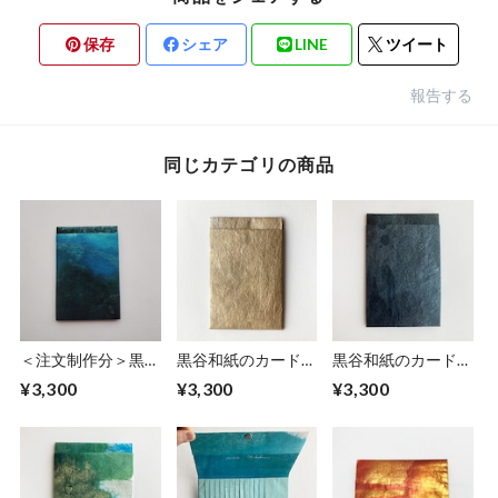
保存
シェア
LINE
ツイート
報告する
同じカテゴリの商品
＜注文制作分＞黒谷
黒谷和紙のカードホ
黒谷和紙のカードホ
和紙のカードホルダ
ルダー【砂紋】
ルダー【青銅】
¥3,300
¥3,300
¥3,300
ー【海色】No.３