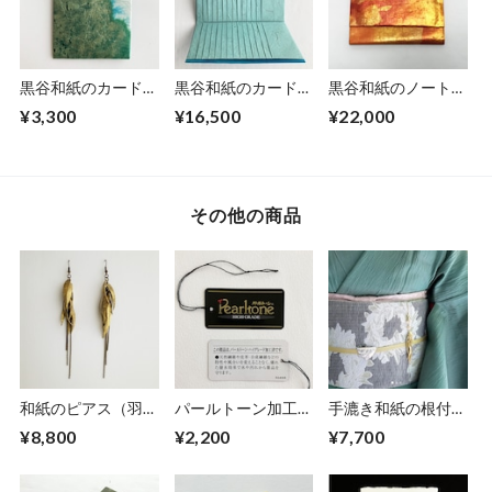
黒谷和紙のカードホ
黒谷和紙のカードホ
黒谷和紙のノートホ
ルダー【海色】
ルダー【清流】
ルダー「鳳」
¥3,300
¥16,500
¥22,000
No.1
その他の商品
和紙のピアス（羽）
パールトーン加工
手漉き和紙の根付
【金】L
「名刺入れ」
【黄金】
¥8,800
¥2,200
¥7,700