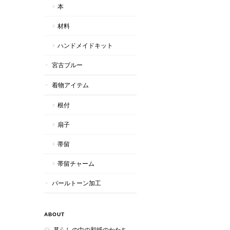
本
材料
ハンドメイドキット
宮古ブルー
着物アイテム
根付
扇子
帯留
帯留チャーム
パールトーン加工
ABOUT
暮らしの中の和紙のかたち