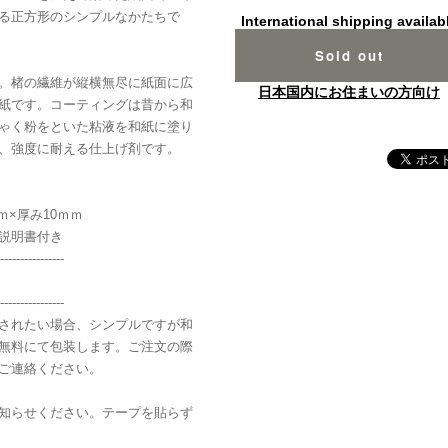
る正方形のシンプルなかたちで
International shipping availab
Sold out
。楮の繊維が縦横無尽に紙面に広
日本国内にお住まいの方向け
紙です。コーティングは昔から和
ゃく粉をといた粘液を和紙に塗り
、強度に耐える仕上げ剤です。
ｍｍ×厚み10ｍｍ
説明書付き
----------------
----------------
されたい場合、シンプルですが和
無料にて包装します。ご注文の際
ご連絡ください。
知らせください。テープを貼らず