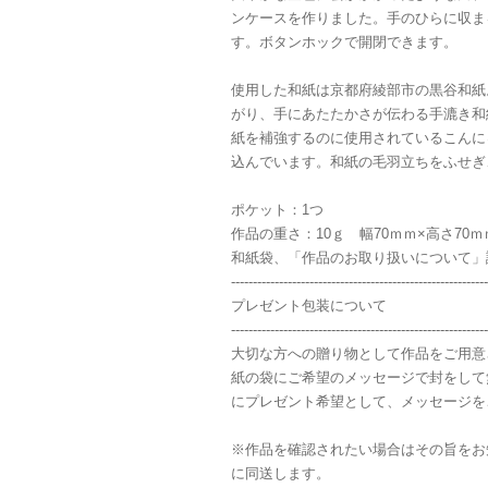
ンケースを作りました。手のひらに収ま
す。ボタンホックで開閉できます。
使用した和紙は京都府綾部市の黒谷和紙
がり、手にあたたかさが伝わる手漉き和
紙を補強するのに使用されているこんに
込んでいます。和紙の毛羽立ちをふせぎ
ポケット：1つ
作品の重さ：10ｇ 幅70ｍｍ×高さ70
和紙袋、「作品のお取り扱いについて」
-----------------------------------------------------------
プレゼント包装について
-----------------------------------------------------------
大切な方への贈り物として作品をご用意
紙の袋にご希望のメッセージで封をして
にプレゼント希望として、メッセージを
※作品を確認されたい場合はその旨をお
に同送します。