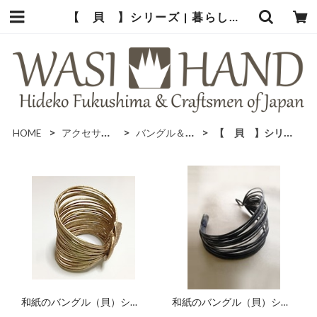
【 貝 】シリーズ | 暮らしの中の和紙のかたち
HOME
アクセサリー
バングル＆ブレスレット
【 貝 】シリーズ
和紙のバングル（貝）シェ
和紙のバングル（貝）シェ
ル 赤金
ル 白青斑