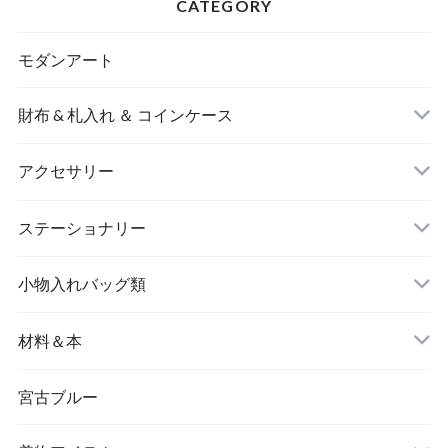
CATEGORY
モダンアート
財布 & 札入れ ＆ コインケース
アクセサリー
長財布
イヤリング＆ピアス
ステーショナリー
名刺入れ
小物入れバッグ類
バングル＆ブレスレット
バッグ
材料＆本
ペンダント
宮古ブルー