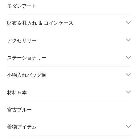
モダンアート
財布 & 札入れ ＆ コインケース
アクセサリー
長財布
イヤリング＆ピアス
ステーショナリー
名刺入れ
小物入れバッグ類
バングル＆ブレスレット
バッグ
材料＆本
ペンダント
宮古ブルー
メッセージカード
ブローチ
着物アイテム