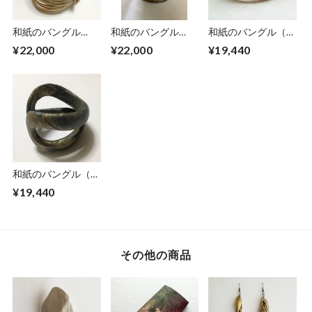
和紙のバングル
和紙のバングル
和紙のバングル（山
（貝）シェル 赤金
（貝）シェル 黒字
風木）茶色
¥22,000
¥22,000
¥19,440
に金
和紙のバングル（松
葉）深緑色
¥19,440
その他の商品