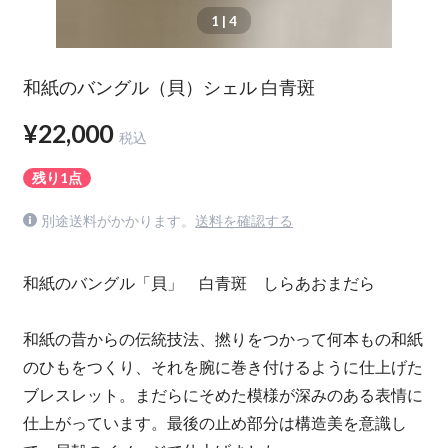
1
| 4
和紙のバングル（貝）シェル 白青斑
¥22,000
税込
残り1点
別途送料がかかります。
送料を確認する
和紙のバングル「貝」 白青斑 しらあおまだら
和紙の昔からの伝統技法、撚りをつかって何本もの和紙
のひもをつくり、それを腕に巻き付けるように仕上げた
ブレスレット。まだらにそめた模様が深みのある表情に
仕上がっています。最後の止め部分は構造美を意識し