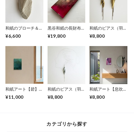
和紙のブローチ＆ペ
黒谷和紙の長財布
和紙のピアス（羽）
ンダント【無垢】
【蓮】
【金】L
¥6,600
¥19,800
¥8,800
LNo.1
和紙アート【碧】
和紙のピアス（羽）
和紙アート【息吹】
Aoi 2025 No.2
【銀】L
Ibuki 2022 No.５
¥11,000
¥8,800
¥8,800
カテゴリから探す