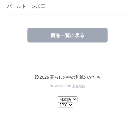
一筆箋
ハンドメイドキット
パールトーン加工
商品一覧に戻る
ブックカバー
©
2026 暮らしの中の和紙のかたち
powered by