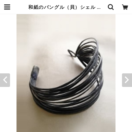
和紙のバングル（貝）シェル 白青斑 | 暮らしの中の和紙のかたち