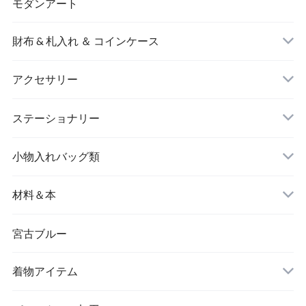
モダンアート
財布 & 札入れ ＆ コインケース
アクセサリー
長財布
イヤリング＆ピアス
ステーショナリー
名刺入れ
小物入れバッグ類
バングル＆ブレスレット
バッグ
材料＆本
ペンダント
宮古ブルー
メッセージカード
ブローチ
着物アイテム