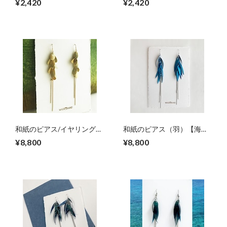
¥2,420
¥2,420
和紙のピアス/イヤリング
和紙のピアス（羽）【海
（花びら）【ミモザ】L
色】L
¥8,800
¥8,800