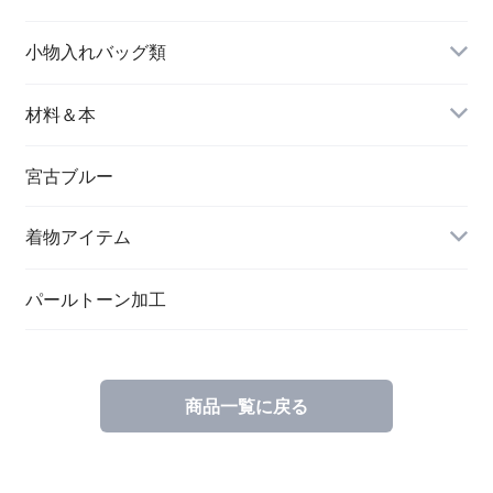
名刺入れ
小物入れバッグ類
バングル＆ブレスレット
バッグ
材料＆本
ペンダント
宮古ブルー
メッセージカード
ブローチ
着物アイテム
一筆箋
ハンドメイドキット
パールトーン加工
商品一覧に戻る
ブックカバー