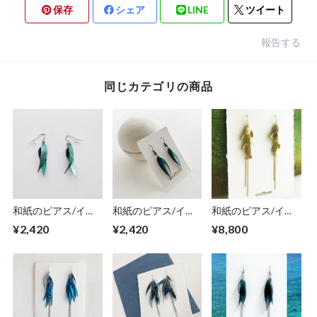
保存
シェア
LINE
ツイート
報告する
同じカテゴリの商品
和紙のピアス/イヤ
和紙のピアス/イヤ
和紙のピアス/イヤ
リング（羽）【アク
リング（羽）【青】
リング（花びら）
¥2,420
¥2,420
¥8,800
アブルー】S
S
【ミモザ】L