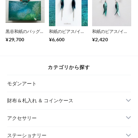
黒谷和紙のバッグ
和紙のピアス/イヤ
和紙のピアス/イヤ
【海色】
リング（羽）【青】
リング（羽）【アク
¥29,700
¥6,600
¥2,420
M
アブルー】S
カテゴリから探す
モダンアート
財布 & 札入れ ＆ コインケース
アクセサリー
長財布
イヤリング＆ピアス
ステーショナリー