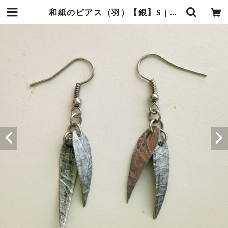
和紙のピアス（羽）【銀】S | 暮らしの中の和紙のかたち