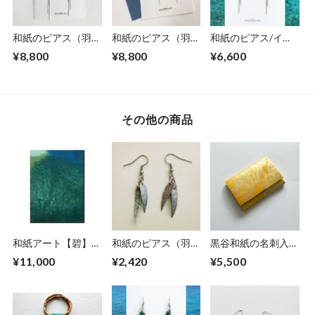
和紙のピアス（羽）
和紙のピアス（羽）
和紙のピアス/イヤ
【海色】L
【青】L
リング（羽）【青】
¥8,800
¥8,800
¥6,600
M
その他の商品
和紙アート【碧】
和紙のピアス（羽）
黒谷和紙の名刺入れ
Aoi 2022 No.14
【銀】S
【檸檬】No.2
¥11,000
¥2,420
¥5,500