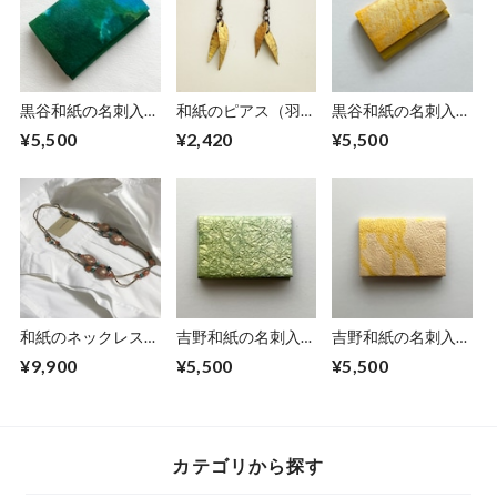
黒谷和紙の名刺入れ
和紙のピアス（羽）
黒谷和紙の名刺入れ
【海色】No.11
【金】S
【檸檬】No.2
¥5,500
¥2,420
¥5,500
和紙のネックレス
吉野和紙の名刺入れ
吉野和紙の名刺入れ
【安息】Ansoku
【薄萌黄】
【桜木】
¥9,900
¥5,500
¥5,500
カテゴリから探す