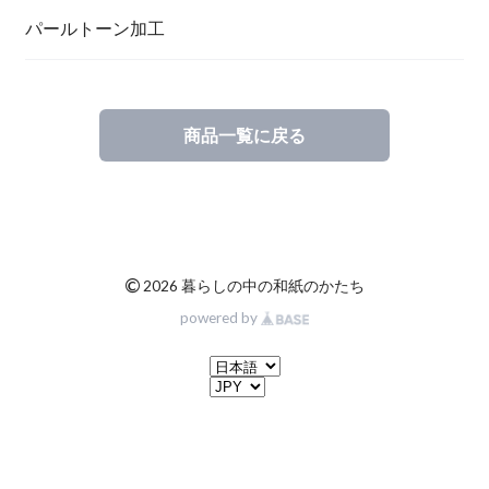
一筆箋
ハンドメイドキット
パールトーン加工
商品一覧に戻る
ブックカバー
©
2026 暮らしの中の和紙のかたち
powered by