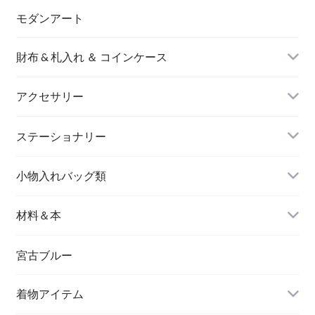
モダンアート
財布 & 札入れ ＆ コインケース
アクセサリー
長財布
イヤリング＆ピアス
ステーショナリー
名刺入れ
小物入れバッグ類
バングル＆ブレスレット
バッグ
材料＆本
ペンダント
宮古ブルー
メッセージカード
ブローチ
着物アイテム