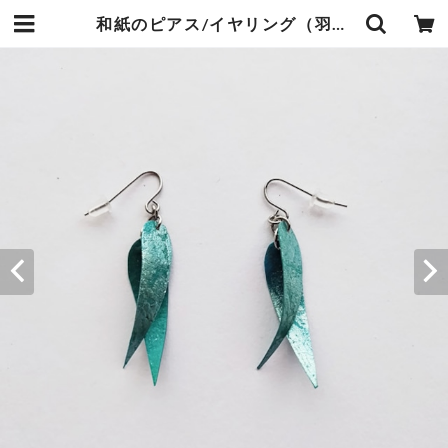
和紙のピアス/イヤリング（羽）【アクアブルー】S | 暮らしの中の和紙のかたち