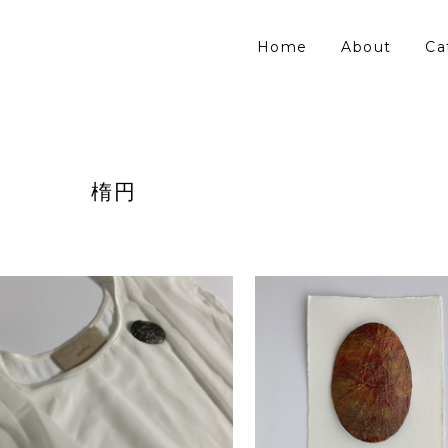
Home
About
Ca
楕円