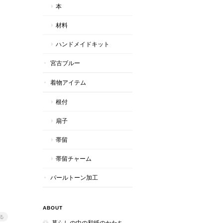
本
材料
ハンドメイドキット
宮古ブルー
着物アイテム
根付
扇子
帯留
帯留チャーム
パールトーン加工
ABOUT
る
暮らしの中の和紙のかたち