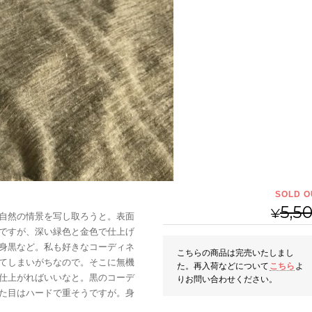
SOLD O
5,5
¥
自然の情景を写し取ろうと。表面
ですが、深い緑色と金色で仕上げ
身黒など。私も好きなコーディネ
こちらの商品は完売いたしまし
てしまいがちなので。そこに無機
た。再入荷などについて
こちら
よ
仕上がればいいなと。黒のコーデ
りお問い合わせください。
た目はハードで重そうですが。身