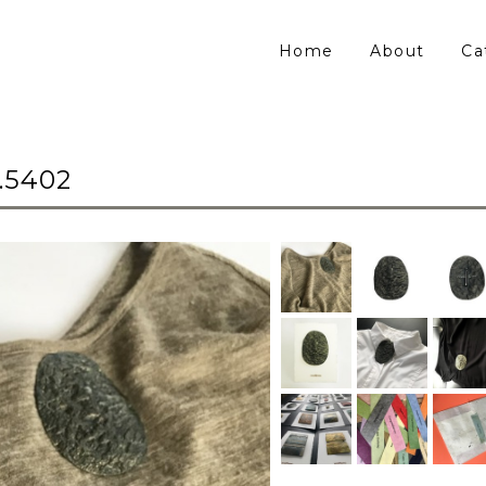
Home
About
Ca
5402