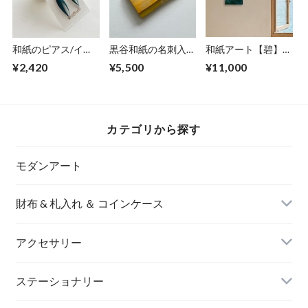
和紙のピアス/イヤ
黒谷和紙の名刺入れ
和紙アート【碧】
リング（羽）【青】
【檸檬】No.2
Aoi 2025 No.2
¥2,420
¥5,500
¥11,000
S
カテゴリから探す
モダンアート
財布 & 札入れ ＆ コインケース
アクセサリー
長財布
イヤリング＆ピアス
ステーショナリー