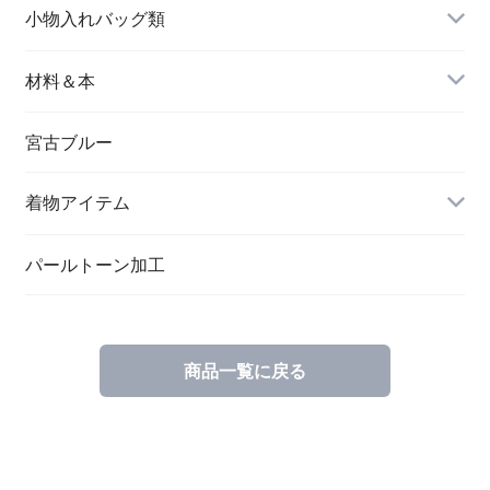
名刺入れ
小物入れバッグ類
バングル＆ブレスレット
バッグ
材料＆本
ペンダント
宮古ブルー
メッセージカード
ブローチ
着物アイテム
一筆箋
ハンドメイドキット
パールトーン加工
商品一覧に戻る
ブックカバー