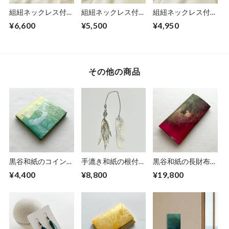
組紐ネックレス付和
組紐ネックレス付和
組紐ネックレス付和
紙のブローチ
紙のブローチ
紙のブローチ
¥6,600
¥5,500
¥4,950
No.5429
No.5423
No.5424
その他の商品
黒谷和紙のコインケ
手漉き和紙の根付
黒谷和紙の長財布
ース【若葉】
【白銀】
【蓮】
¥4,400
¥8,800
¥19,800