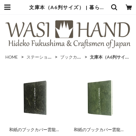
文庫本（A6判サイズ） | 暮らしの中の和紙のかたち
HOME
ステーショナリー
ブックカバー
文庫本（A6判サイズ）
和紙のブックカバー雲龍模
和紙のブックカバー雲龍模
様【海松色】
様【若葉】