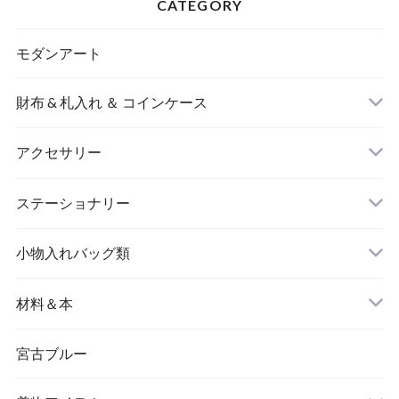
CATEGORY
モダンアート
財布 & 札入れ ＆ コインケース
アクセサリー
長財布
イヤリング＆ピアス
ステーショナリー
名刺入れ
小物入れバッグ類
バングル＆ブレスレット
バッグ
材料＆本
ペンダント
宮古ブルー