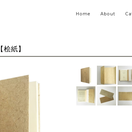
Home
About
Ca
【桧紙】