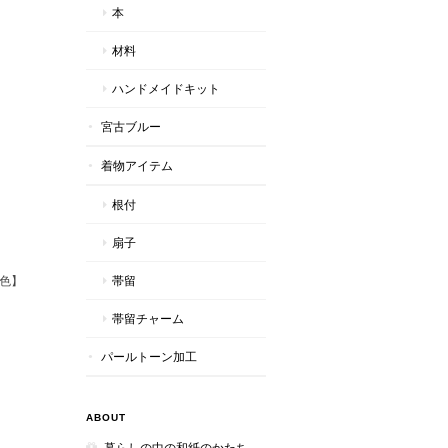
本
材料
ハンドメイドキット
宮古ブルー
着物アイテム
根付
扇子
色】
帯留
帯留チャーム
パールトーン加工
ABOUT
暮らしの中の和紙のかたち