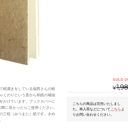
SOLD O
1,9
¥
で紙漉きをしている福西さんの桧
ゃくのりという昔から和紙の補強
をかけています。ブックカバーに
こちらの商品は完売いたしまし
の際に良かったらご使用ください。
た。再入荷などについて
こちら
よ
の三椏（みつまた）紙です。きめ
りお問い合わせください。
。