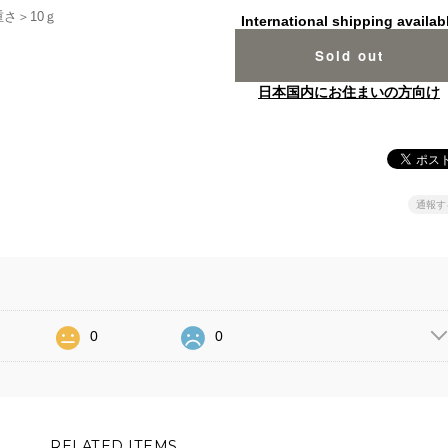
重さ＞10ｇ
International shipping availab
Sold out
日本国内にお住まいの方向け
通報す
0
0
RELATED ITEMS