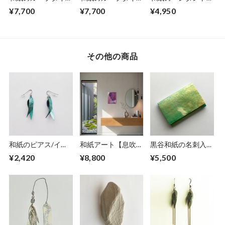
【鴇色】
【海色】
【海色】No.２
¥7,700
¥7,700
¥4,950
その他の商品
和紙のピアス/イヤ
和紙アート【息吹】
黒谷和紙の名刺入れ
リング（羽）【アク
Ibuki 2022 No.５
【薄萌黄】
¥2,420
¥8,800
¥5,500
アブルー】S