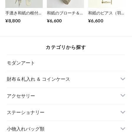
手漉き和紙の根付
和紙のブローチ＆ペ
和紙のピアス（羽）
【白銀】
ンダント【無垢】
M【グリーン】
¥8,800
¥6,600
¥6,600
LNo.1
カテゴリから探す
モダンアート
財布 & 札入れ ＆ コインケース
アクセサリー
長財布
イヤリング＆ピアス
ステーショナリー
名刺入れ
小物入れバッグ類