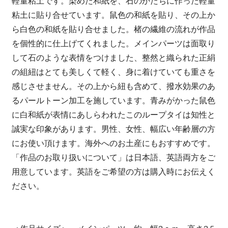
軽量粘土です。染めた和紙を、石のかたちに作った軽量
粘土に貼り合せています。鼠色の和紙を貼り、その上か
ら白色の和紙を貼り合せました。楮の繊維の流れが作品
を個性的に仕上げてくれました。メインパーツは面取り
して石のような表情をつけました、整然と織られた正絹
の組紐はとても美しくて軽く、身に着けていても重さを
感じさせません。その上から紐も含めて、撥水効果のあ
るパールトーン加工を施しています。青みがかった鼠色
に白和紙が表情にあしらわれたこのループタイは知性と
誠実な印象があります。男性、女性、幅広い年齢層の方
にお使い頂けます。海外へのお土産にもおすすめです。
「作品のお取り扱いについて」は日本語、英語両方をご
用意しています。英語をご希望の方は購入時にお伝えく
ださい。