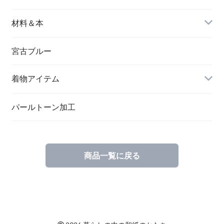
バングル＆ブレスレット
バッグ
材料＆本
ペンダント
宮古ブルー
メッセージカード
ブローチ
着物アイテム
一筆箋
ハンドメイドキット
パールトーン加工
商品一覧に戻る
ブックカバー