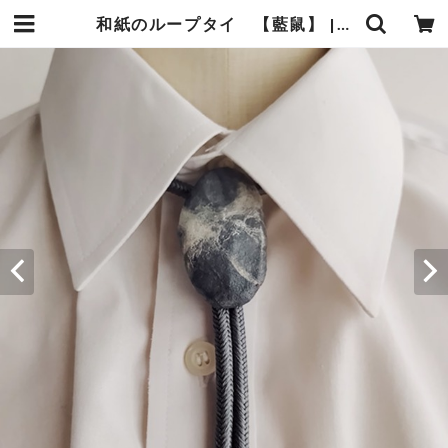
和紙のループタイ 【藍鼠】 | 暮らしの中の和紙のかたち