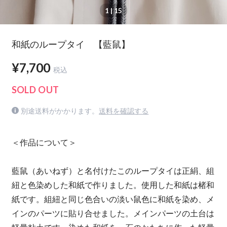
1
| 15
和紙のループタイ 【藍鼠】
¥7,700
税込
SOLD OUT
別途送料がかかります。
送料を確認する
＜作品について＞
藍鼠（あいねず）と名付けたこのループタイは正絹、組
紐と色染めした和紙で作りました。使用した和紙は楮和
紙です。組紐と同じ色合いの淡い鼠色に和紙を染め、メ
インのパーツに貼り合せました。メインパーツの土台は