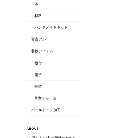
本
材料
ハンドメイドキット
宮古ブルー
着物アイテム
根付
扇子
帯留
帯留チャーム
パールトーン加工
ABOUT
暮らしの中の和紙のかたち