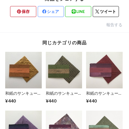
保存
シェア
LINE
ツイート
報告する
同じカテゴリの商品
和紙のサンキューカ
和紙のサンキューカ
和紙のサンキューカ
ード
ード
ード
¥440
¥440
¥440
（Thankyou012）
（Thankyou011）
（Thankyou010）