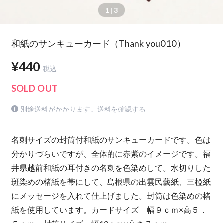
1
| 3
和紙のサンキューカード（Thank you010）
¥440
税込
SOLD OUT
別途送料がかかります。
送料を確認する
名刺サイズの封筒付和紙のサンキューカードです。色は
分かりづらいですが、全体的に赤紫のイメージです。福
井県越前和紙の耳付きの名刺を色染めして。水切りした
斑染めの楮紙を帯にして、島根県の出雲民藝紙、三椏紙
にメッセージを入れて仕上げました。封筒は色染めの楮
紙を使用しています。カードサイズ 幅９ｃｍ×高５．