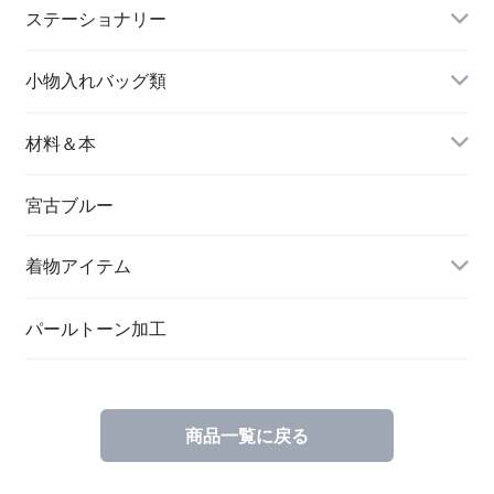
長財布
イヤリング＆ピアス
ステーショナリー
名刺入れ
小物入れバッグ類
バングル＆ブレスレット
バッグ
材料＆本
ペンダント
宮古ブルー
メッセージカード
ブローチ
着物アイテム
一筆箋
ハンドメイドキット
パールトーン加工
商品一覧に戻る
ブックカバー