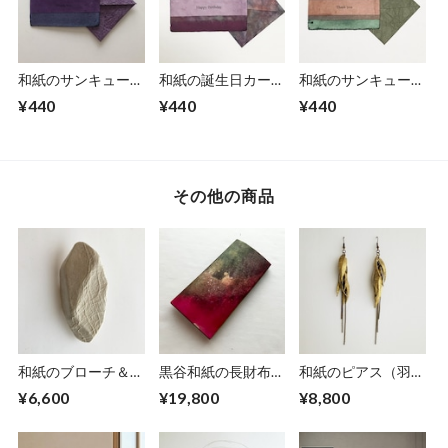
和紙のサンキューカ
和紙の誕生日カード
和紙のサンキューカ
ード
（Birthday024）
ード
¥440
¥440
¥440
（Thankyou009）
（Thankyou008）
その他の商品
和紙のブローチ＆ペ
黒谷和紙の長財布
和紙のピアス（羽）
ンダント【無垢】
【蓮】
【金】L
¥6,600
¥19,800
¥8,800
LNo.1