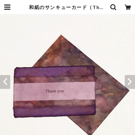
和紙のサンキューカード（Thank you010） | 暮らしの中の和紙のかたち