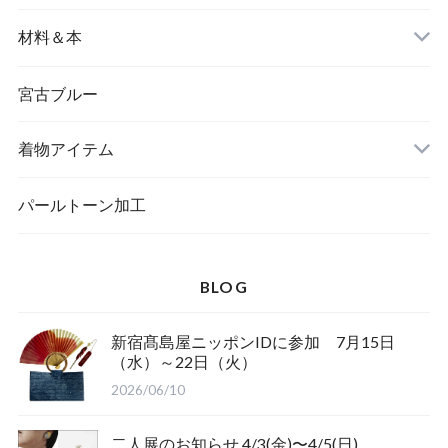
バングル＆ブレスレット
バッグ
材料＆本
ペンダント
宮古ブルー
メッセージカード
ブローチ
着物アイテム
一筆箋
ハンドメイドキット
パールトーン加工
BLOG
ブックカバー
新宿髙島屋ニッポンIDに参加 7月15日
（水）～22日（火）
2026/06/10
二人展のお知らせ 4/3(金)〜4/5(日)