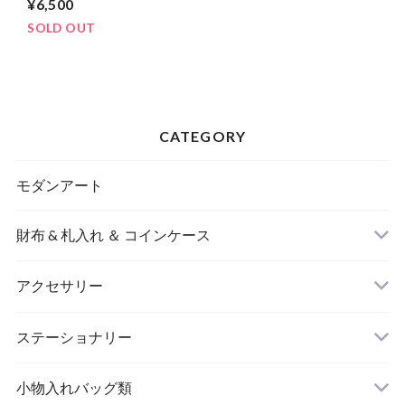
¥6,500
SOLD OUT
CATEGORY
モダンアート
財布 & 札入れ ＆ コインケース
アクセサリー
長財布
イヤリング＆ピアス
ステーショナリー
名刺入れ
小物入れバッグ類