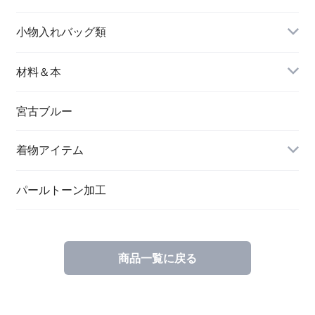
名刺入れ
小物入れバッグ類
バングル＆ブレスレット
バッグ
材料＆本
ペンダント
宮古ブルー
メッセージカード
ブローチ
着物アイテム
一筆箋
ハンドメイドキット
パールトーン加工
商品一覧に戻る
ブックカバー