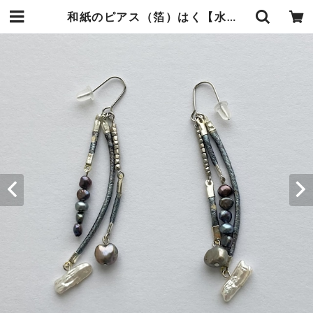
和紙のピアス（箔）はく【水色】 | 暮らしの中の和紙のかたち