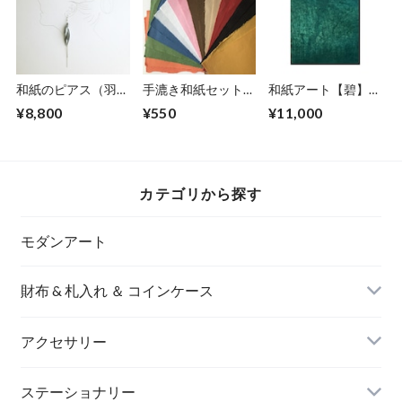
和紙のピアス（羽）
手漉き和紙セット各
和紙アート【碧】
【銀】L
色2枚(全10色)20枚
Aoi 2022 No.14
¥8,800
¥550
¥11,000
入り
カテゴリから探す
モダンアート
財布 & 札入れ ＆ コインケース
アクセサリー
長財布
イヤリング＆ピアス
ステーショナリー