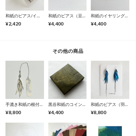
和紙のピアス/イヤ
和紙のピアス（豆）
和紙のイヤリング
リング（羽）【青】
【果実】
（豆）【果実】
¥2,420
¥4,400
¥4,400
S
その他の商品
手漉き和紙の根付
黒谷和紙のコインケ
和紙のピアス（羽）
【白銀】
ース【黄瀬戸】
【海色】L
¥8,800
¥4,400
¥8,800