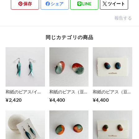
保存
シェア
LINE
ツイート
報告する
同じカテゴリの商品
和紙のピアス/イヤ
和紙のピアス（豆）
和紙のピアス（豆）
リング（羽）【アク
【笑顔】
【知力】
¥2,420
¥4,400
¥4,400
アブルー】S