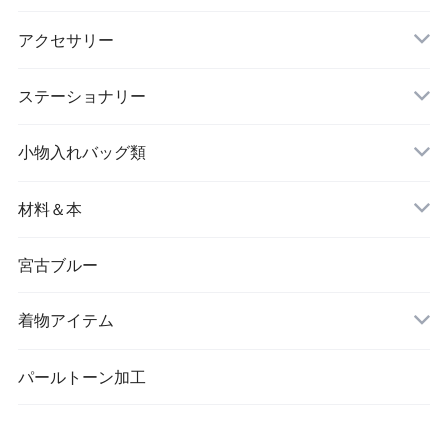
アクセサリー
長財布
イヤリング＆ピアス
ステーショナリー
名刺入れ
小物入れバッグ類
バングル＆ブレスレット
バッグ
材料＆本
ペンダント
宮古ブルー
メッセージカード
ブローチ
着物アイテム
一筆箋
ハンドメイドキット
パールトーン加工