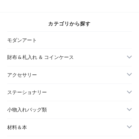
カテゴリから探す
モダンアート
財布 & 札入れ ＆ コインケース
アクセサリー
長財布
イヤリング＆ピアス
ステーショナリー
名刺入れ
小物入れバッグ類
バングル＆ブレスレット
バッグ
材料＆本