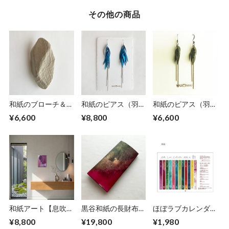
その他の商品
和紙のブローチ＆ペ
和紙のピアス（羽）
和紙のピアス（羽）
ンダント【無垢】
【海色】L
M【グリーン】
¥6,600
¥8,800
¥6,600
LNo.1
和紙アート【息吹】
黒谷和紙の長財布
ほぼラブカレンダー
Ibuki 2022 No.５
【蓮】
2026
¥8,800
¥19,800
¥1,980