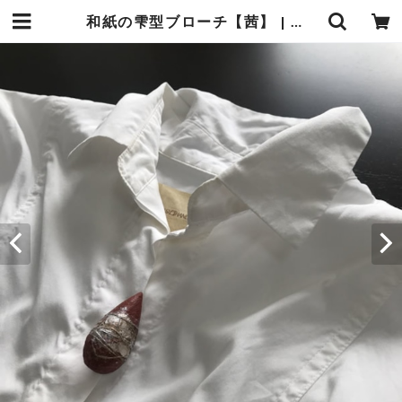
和紙の雫型ブローチ【茜】 | 暮らしの中の和紙のかたち