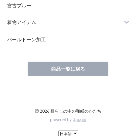
ペンダント
宮古ブルー
メッセージカード
ブローチ
着物アイテム
一筆箋
ハンドメイドキット
パールトーン加工
商品一覧に戻る
ブックカバー
©
2026 暮らしの中の和紙のかたち
powered by