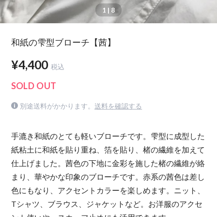
1
| 8
和紙の雫型ブローチ【茜】
¥4,400
税込
SOLD OUT
別途送料がかかります。
送料を確認する
手漉き和紙のとても軽いブローチです。雫型に成型した
紙粘土に和紙を貼り重ね、箔を貼り、楮の繊維を加えて
仕上げました。茜色の下地に金彩を施した楮の繊維が絡
まり、華やかな印象のブローチです。赤系の茜色は差し
色にもなり、アクセントカラーを楽しめます。ニット、
Tシャツ、ブラウス、ジャケットなど。お洋服のアクセ