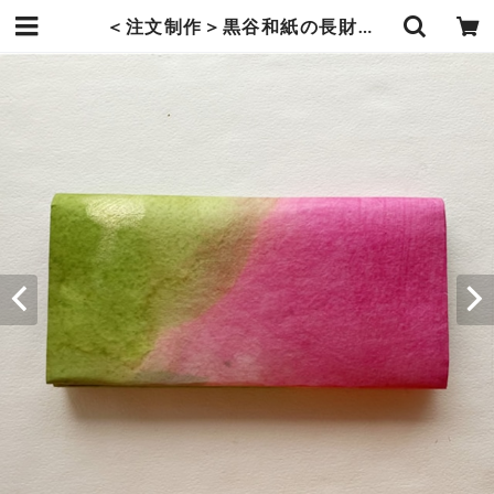
＜注文制作＞黒谷和紙の長財布【桃色】 | 暮らしの中の和紙のかたち