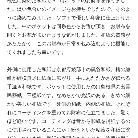
桃色に染めた和紙で３つポケットのお財布を作りまし
た。淡い色合いのイメージをお持ちでしたので、そのよ
うに染めてみました。ソフトで優しい印象に仕上げりま
した。中のポケットは同系色からお選び頂き、お財布を
開くとお花が咲いたような気がしました。和紙の質感が
あたたかく、このお財布が日常を包み込むように機能し
てくれましたら幸いです。
外側に使用した和紙は京都府綾部市の黒谷和紙。楮の繊
維が縦横無尽に紙面に広がり、手にあたたかさが伝わる
手漉き和紙です。ポケットに使用したのは島根県の出雲
民藝紙、三椏紙です。なめらかで光沢のある、きめの細
かい美しい和紙です。外側の和紙、内側の和紙、それぞ
れにコーティングを重ねてお財布に仕立てました。驚く
ほど軽いです。コーティングは昔から和紙を補強するの
に使用されているこんにゃく粉をといた粘液を和紙に塗