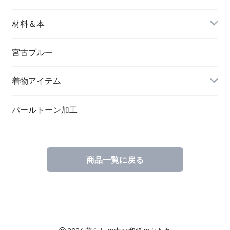
バングル＆ブレスレット
バッグ
材料＆本
ペンダント
宮古ブルー
メッセージカード
ブローチ
着物アイテム
一筆箋
ハンドメイドキット
パールトーン加工
商品一覧に戻る
ブックカバー