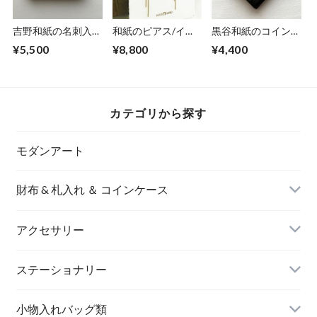
吉野和紙の名刺入れ
和紙のピアス/イヤ
黒谷和紙のコインケ
【薄萌黄】
リング（花びら）
ース【黒曜】No.2
¥5,500
¥8,800
¥4,400
【ミモザ】L
カテゴリから探す
モダンアート
財布 & 札入れ ＆ コインケース
アクセサリー
長財布
イヤリング＆ピアス
ステーショナリー
名刺入れ
小物入れバッグ類