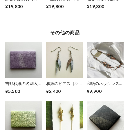
【銀河】
和紙の長財布【花模
【海色】No.5
¥19,800
¥19,800
¥19,800
様】
その他の商品
吉野和紙の名刺入れ
和紙のピアス（羽）
和紙のネックレス
【薄紫】
【銀】S
【安息】Ansoku
¥5,500
¥2,420
¥9,900