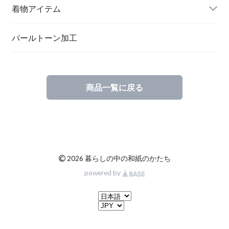
メッセージカード
ブローチ
着物アイテム
一筆箋
ハンドメイドキット
パールトーン加工
商品一覧に戻る
ブックカバー
©
2026 暮らしの中の和紙のかたち
powered by