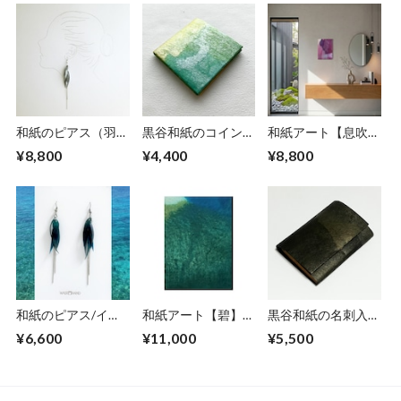
和紙のピアス（羽）
黒谷和紙のコインケ
和紙アート【息吹】
【銀】L
ース【若葉】
Ibuki 2022 No.５
¥8,800
¥4,400
¥8,800
和紙のピアス/イヤ
和紙アート【碧】
黒谷和紙の名刺入れ
リング（羽）【青】
Aoi 2022 No.14
【黒曜】No.5
¥6,600
¥11,000
¥5,500
M