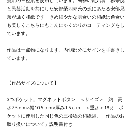
藝紙の三椏紙を使用しています。民藝の創始者、柳宗悦
と民芸活動を共にした安部榮四郎氏の孫にあたる安部兄
弟が漉く和紙です。きめ細やかな肌合いの和紙は色合い
も美しくこちらにもこんにゃくのりのコーティングをし
ています。
作品は一点物になります。内側部分にサインを手書きし
ています。
【作品サイズについて】
3つポケット。マグネットボタン ＜サイズ＞ 約 高
さ7.5ｃｍ×幅10.5ｃｍ×厚み1.5ｃｍ ＜重さ＞18ｇ ポ
ケットに使用した同じ色の三椏紙の和紙袋、「作品のお
取り扱いについて」説明書付き