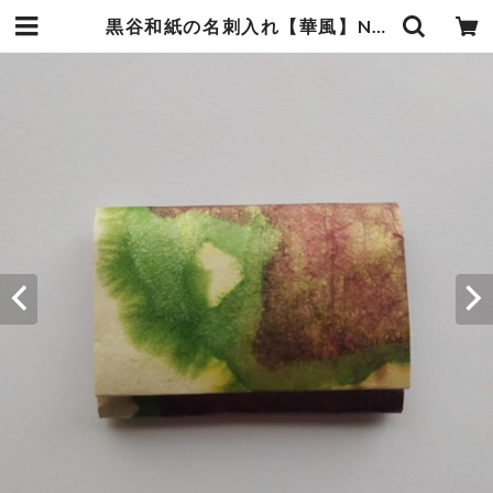
黒谷和紙の名刺入れ【華風】No.4 | 暮らしの中の和紙のかたち