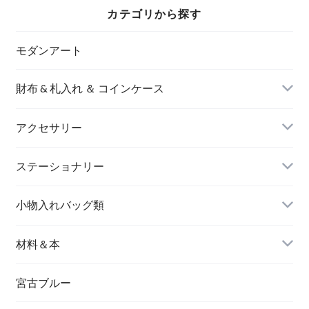
カテゴリから探す
モダンアート
財布 & 札入れ ＆ コインケース
アクセサリー
長財布
イヤリング＆ピアス
ステーショナリー
名刺入れ
小物入れバッグ類
バングル＆ブレスレット
バッグ
材料＆本
ペンダント
宮古ブルー