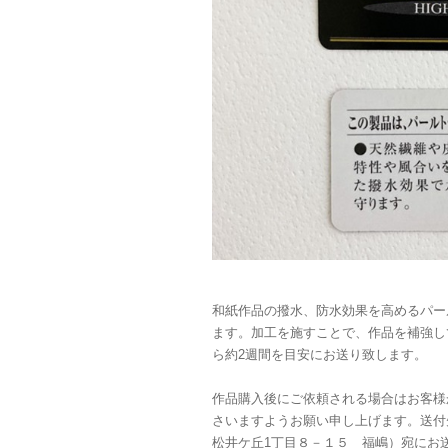
和紙作品の撥水、防水効果を高めるパー
ます。加工を施すことで、作品を補強し
ら約2週間を目安にお送り致します。
作品購入後にご依頼される場合はお客様
さいますようお願い申し上げます。送付先（
松井ケ丘1丁目８－１５ 福嶋）宛にお