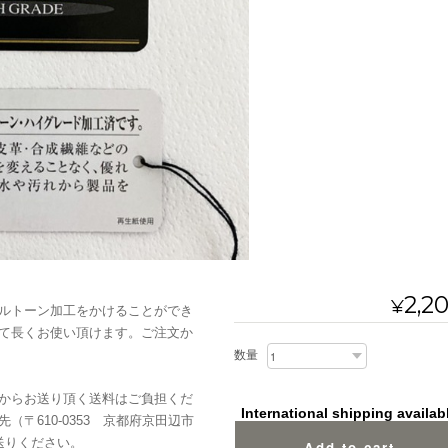
2,2
¥
ルトーン加工をかけることができ
て長くお使い頂けます。ご注文か
数量
からお送り頂く送料はご負担くだ
International shipping availab
〒610-0353 京都府京田辺市
送りください。
Add to cart