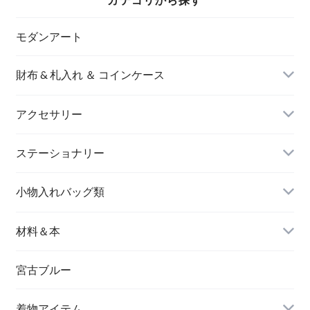
モダンアート
財布 & 札入れ ＆ コインケース
アクセサリー
長財布
イヤリング＆ピアス
ステーショナリー
名刺入れ
小物入れバッグ類
バングル＆ブレスレット
バッグ
材料＆本
ペンダント
宮古ブルー
メッセージカード
ブローチ
着物アイテム