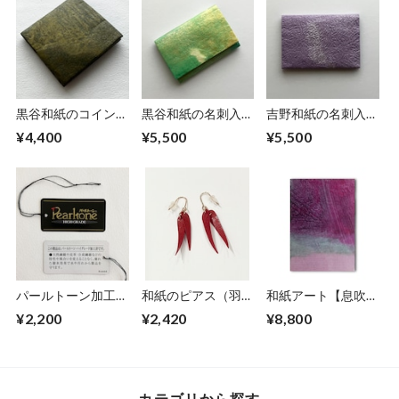
黒谷和紙のコインケ
黒谷和紙の名刺入れ
吉野和紙の名刺入れ
ース【黄瀬戸】
【薄萌黄】
【薄紫】
¥4,400
¥5,500
¥5,500
パールトーン加工
和紙のピアス（羽）
和紙アート【息吹】
「名刺入れ」
【赤】S
Ibuki 2022 No.３
¥2,200
¥2,420
¥8,800
カテゴリから探す