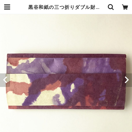
黒谷和紙の三つ折りダブル財布（菖蒲） | 暮らしの中の和紙のかたち