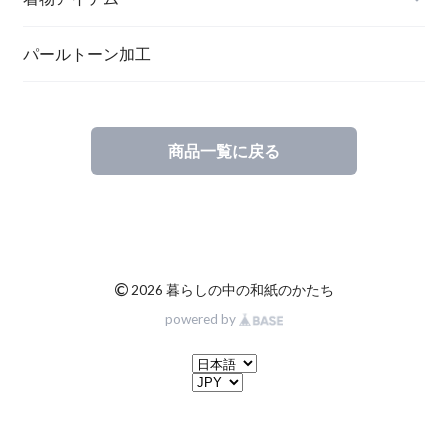
一筆箋
ハンドメイドキット
パールトーン加工
商品一覧に戻る
ブックカバー
©
2026 暮らしの中の和紙のかたち
powered by