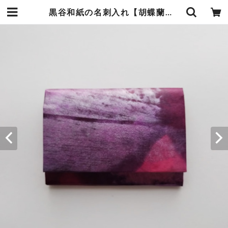
黒谷和紙の名刺入れ【胡蝶蘭】 | 暮らしの中の和紙のかたち