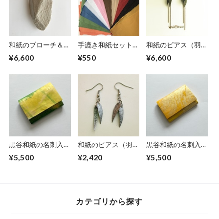
和紙のブローチ＆ペ
手漉き和紙セット各
和紙のピアス（羽）
ンダント【無垢】
色2枚(全10色)20枚
M【グリーン】
¥6,600
¥550
¥6,600
LNo.1
入り
黒谷和紙の名刺入れ
和紙のピアス（羽）
黒谷和紙の名刺入れ
【ミモザ】No.3
【銀】S
【檸檬】No.2
¥5,500
¥2,420
¥5,500
カテゴリから探す