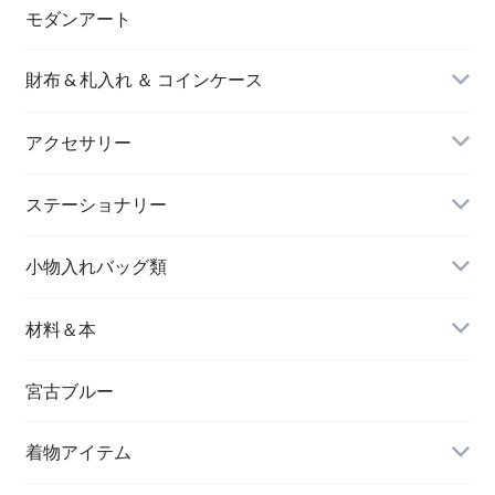
モダンアート
財布 & 札入れ ＆ コインケース
アクセサリー
長財布
イヤリング＆ピアス
ステーショナリー
名刺入れ
小物入れバッグ類
バングル＆ブレスレット
バッグ
材料＆本
ペンダント
宮古ブルー
メッセージカード
ブローチ
着物アイテム