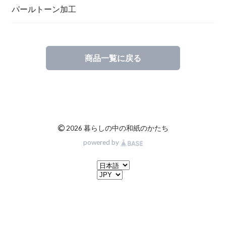
一筆箋
ハンドメイドキット
パールトーン加工
商品一覧に戻る
ブックカバー
©
2026 暮らしの中の和紙のかたち
powered by