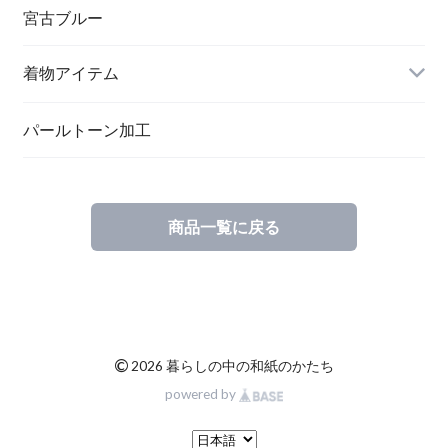
ペンダント
宮古ブルー
メッセージカード
ブローチ
着物アイテム
一筆箋
ハンドメイドキット
パールトーン加工
商品一覧に戻る
ブックカバー
©
2026 暮らしの中の和紙のかたち
powered by