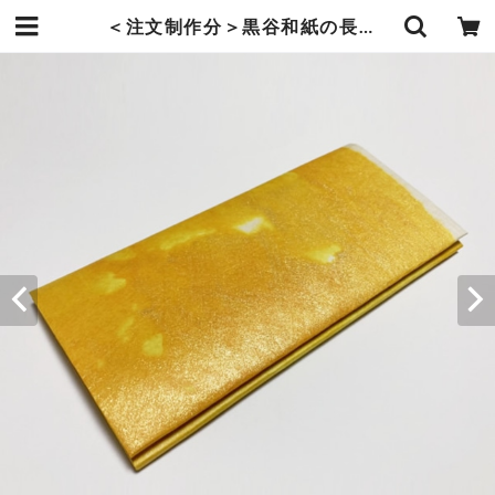
＜注文制作分＞黒谷和紙の長財布【黄金】No.2 | 暮らしの中の和紙のかたち