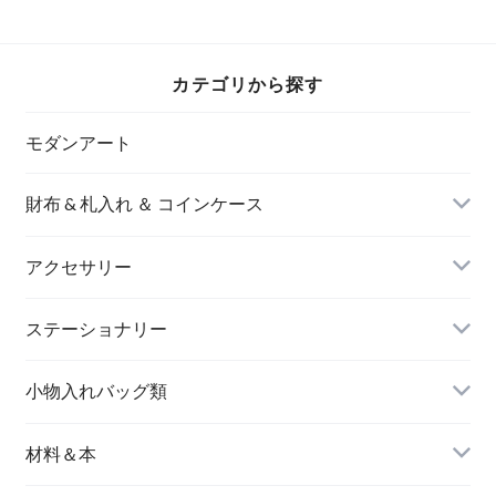
カテゴリから探す
モダンアート
財布 & 札入れ ＆ コインケース
アクセサリー
長財布
イヤリング＆ピアス
ステーショナリー
名刺入れ
小物入れバッグ類
バングル＆ブレスレット
バッグ
材料＆本