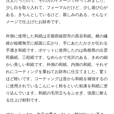
注文だったので、その方のイメージで作ってみました。
少し白を取り入れて。フォーマルだけど、少し遊び心が
ある。きちんとしているけど、親しみのある。そんなイ
メージで仕上げたお財布です。
外側に使用した和紙は京都府綾部市の黒谷和紙。楮の繊
維が縦横無尽に紙面に広がり、手にあたたかさが伝わる
手漉き和紙です。ポケットに使用したのは島根県の出雲
民藝紙、三椏紙です。なめらかで光沢のある、きめの細
かい美しい和紙です。外側の和紙、内側の和紙、それぞ
れにコーティングを重ねてお財布に仕立てました。驚く
ほど軽いです。コーティングは昔から和紙を補強するの
に使用されているこんにゃく粉をといた粘液を和紙に塗
り込んでいます。和紙の毛羽立ちをふせぎ、強度に耐え
る仕上げ材剤です。