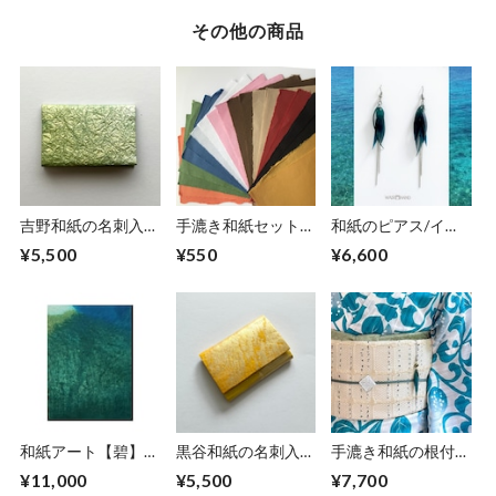
その他の商品
吉野和紙の名刺入れ
手漉き和紙セット各
和紙のピアス/イヤ
【薄萌黄】
色2枚(全10色)20枚
リング（羽）【青】
¥5,500
¥550
¥6,600
入り
M
和紙アート【碧】
黒谷和紙の名刺入れ
手漉き和紙の根付
Aoi 2022 No.14
【檸檬】No.2
【海色】
¥11,000
¥5,500
¥7,700