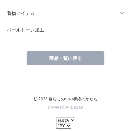
メッセージカード
ブローチ
着物アイテム
一筆箋
ハンドメイドキット
パールトーン加工
商品一覧に戻る
ブックカバー
©
2026 暮らしの中の和紙のかたち
powered by