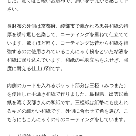
した。驚くほど軽いお財布で、潤いを手元から感じて下
さい。
長財布の外側は京都府、綾部市で漉かれる黒谷和紙の特
厚を繰り返し色染して、コーティングを重ねて仕立てて
います。驚くほど軽く、コーティングは昔から和紙を補
強するのに使用されているこんにゃく粉をといた粘液を
和紙に塗り込んでいます。和紙の毛羽立ちをふせぎ、強
度に耐える仕上げ剤です。
内側のカードを入れるポケット部分は三椏（みつまた）
を使用した手漉き和紙で作りました。島根県、出雲民藝
紙を漉く安部さんの和紙です。三椏紙は紙幣にも使われ
るキメの細かい和紙です。外側に合わせて色を選び、こ
ちらにもこんにゃくのりのコーティングをしています。