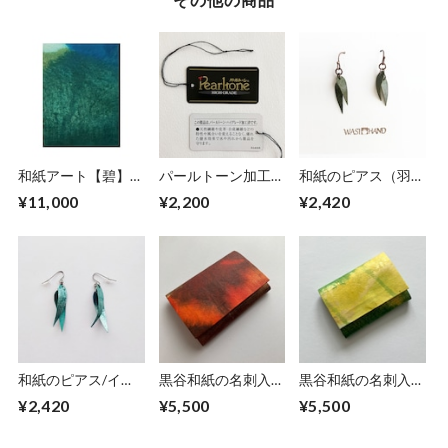
和紙アート【碧】
パールトーン加工
和紙のピアス（羽）
Aoi 2022 No.14
「名刺入れ」
S【グリーン】
¥11,000
¥2,200
¥2,420
和紙のピアス/イヤ
黒谷和紙の名刺入れ
黒谷和紙の名刺入れ
リング（羽）【アク
【暁】No.5
【ミモザ】No.3
¥2,420
¥5,500
¥5,500
アブルー】S