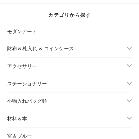
カテゴリから探す
モダンアート
財布 & 札入れ ＆ コインケース
アクセサリー
長財布
イヤリング＆ピアス
ステーショナリー
名刺入れ
小物入れバッグ類
バングル＆ブレスレット
バッグ
材料＆本
ペンダント
宮古ブルー