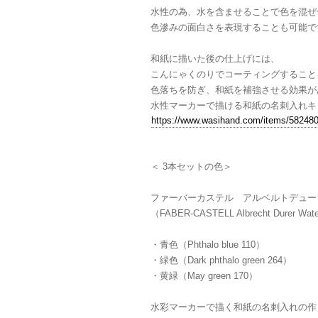
水性の為、水を含ませることで色を混ぜ
色滲みの面白さを表現することも可能で
和紙に描いた後の仕上げには、
こんにゃくのりでコーティングすること
色落ちを防ぎ、和紙を補強させる効果が
水性マーカーで描ける和紙の名刺入れキ
https://www.wasihand.com/items/58248
＜ 3本セットの色＞
ファーバーカステル アルベルトデュー
（FABER-CASTELL Albrecht Durer Wate
・青色（Phthalo blue 110）
・緑色（Dark phthalo green 264）
・黄緑（May green 170）
水彩マーカーで描く和紙の名刺入れの作