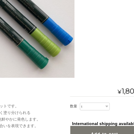
1,8
¥
ットです。
数量
く塗り分けられる
色鮮やかに発色します。
International shipping availab
合いを表現できます。
Add to cart