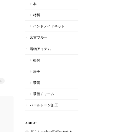
本
材料
ハンドメイドキット
宮古ブルー
着物アイテム
根付
扇子
る
帯留
帯留チャーム
パールトーン加工
ABOUT
暮らしの中の和紙のかたち