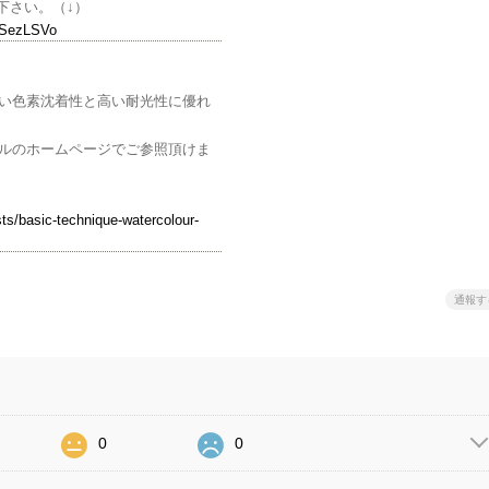
下さい。（↓）
5SezLSVo
い色素沈着性と高い耐光性に優れ
ルのホームページでご参照頂けま
ists/basic-technique-watercolour-
通報す
0
0