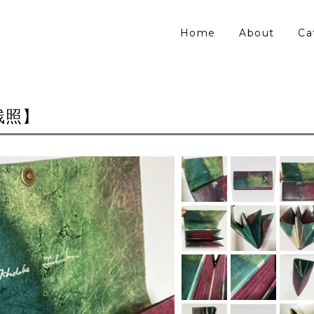
Home
About
Ca
残照】