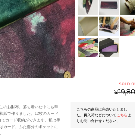
SOLD O
19,8
¥
このお財布。落ち着いた中にも華
こちらの商品は完売いたしまし
和紙で作りました。12枚のカード
た。再入荷などについて
こちら
よ
分でカード収納ができます。私は手
りお問い合わせください。
はカード。ふた部分のポケットに
。