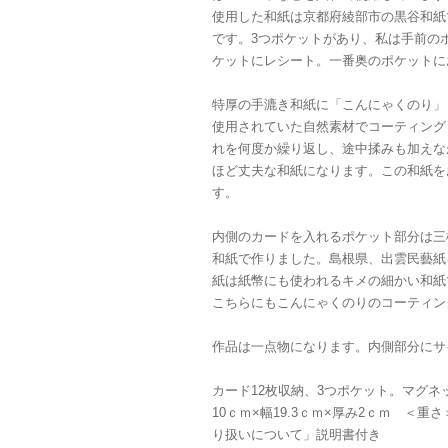
使用した和紙は京都府綾部市の黒谷和紙
です。3つポケットがあり、私は手前の
ケットにレシート。一番奥のポケットに
特厚の手漉き和紙に「こんにゃくのり」
使用されていた自然素材でコーティング
れを何度か繰り返し、途中揉みも加えな
ほど丈夫な和紙になります。この和紙を
す。
内側のカードを入れるポケット部分は三
和紙で作りました。島根県、出雲民藝紙
紙は紙幣にも使われるキメの細かい和紙
こちらにもこんにゃくのりのコーティン
作品は一点物になります。内側部分にサ
カード12枚収納、3つポケット。マグ
10ｃｍ×幅19.3ｃｍ×厚み2ｃｍ ＜
り扱いについて」説明書付き