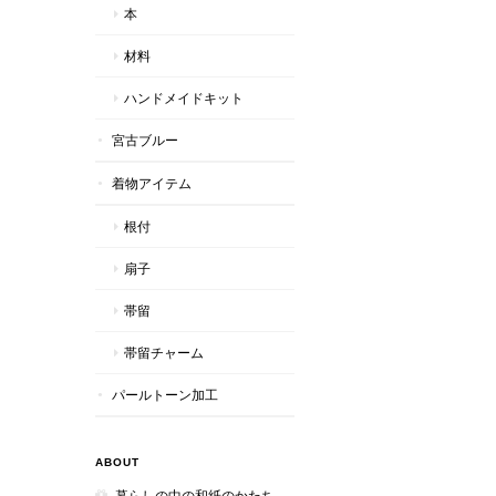
本
材料
ハンドメイドキット
宮古ブルー
着物アイテム
根付
扇子
帯留
帯留チャーム
パールトーン加工
ABOUT
暮らしの中の和紙のかたち