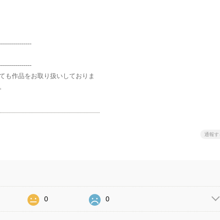
----------------
----------------
ても作品をお取り扱いしておりま
。
通報す
0
0