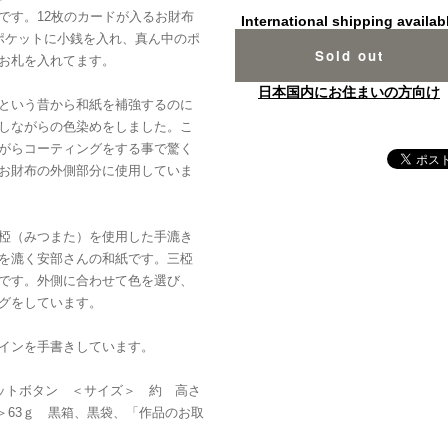
です。12枚のカードが入るお財布
International shipping availab
ポケットに小銭を入れ、真ん中のポ
Sold out
お札を入れてます。
日本国内にお住まいの方向け
という昔から和紙を補強するのに
しながらの色染めをしました。こ
がらコーティングをする事で驚く
お財布の外側部分に使用していま
椏（みつまた）を使用した手漉き
を漉く安部さんの和紙です。三椏
です。外側に合わせて色を選び、
グをしています。
インを手書きしています。
ネットボタン ＜サイズ＞ 約 高さ
重さ＞63ｇ 黒箱、黒袋、「作品のお取