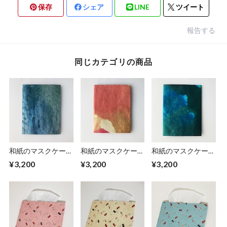
保存
シェア
LINE
ツイート
報告する
同じカテゴリの商品
和紙のマスクケース
和紙のマスクケース
和紙のマスクケース
【銀河】Ginga
【桃】Momo
【碧】Aoi
¥3,200
¥3,200
¥3,200