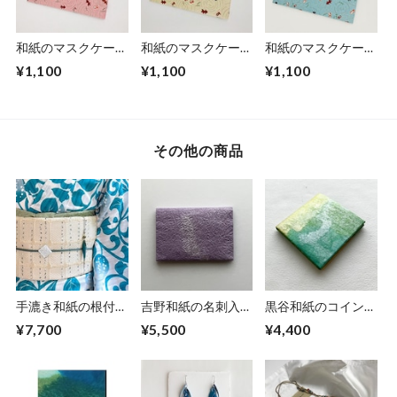
和紙のマスクケース
和紙のマスクケース
和紙のマスクケース
【夏模様】金魚（ピ
【夏模様】金魚（薄
【夏模様】金魚（水
¥1,100
¥1,100
¥1,100
ンク）
黄色）
色）
その他の商品
手漉き和紙の根付
吉野和紙の名刺入れ
黒谷和紙のコインケ
【海色】
【薄紫】
ース【若葉】
¥7,700
¥5,500
¥4,400