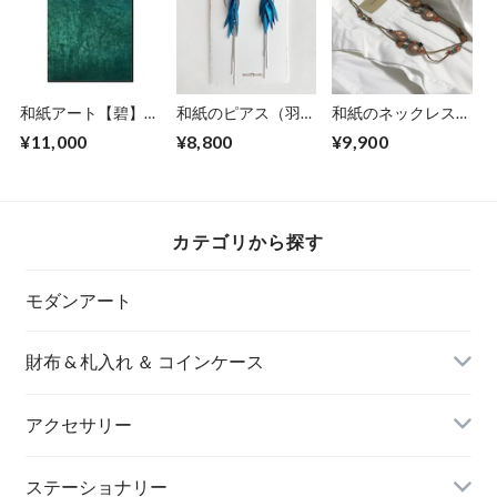
和紙アート【碧】
和紙のピアス（羽）
和紙のネックレス
Aoi 2022 No.14
【海色】L
【安息】Ansoku
¥11,000
¥8,800
¥9,900
カテゴリから探す
モダンアート
財布 & 札入れ ＆ コインケース
アクセサリー
長財布
イヤリング＆ピアス
ステーショナリー