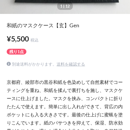
1
| 12
和紙のマスクケース【玄】Gen
¥5,500
税込
残り1点
別途送料がかかります。
送料を確認する
京都府、綾部市の黒谷和紙を色染めして自然素材でコー
ティングを重ね、和紙を揉んで裏打ちを施し、マスクケ
ースに仕上げました。マスクを挟み、コンパクトに折り
たたんで使えます。簡単に出し入れができて、背広の内
ポケットにも入る大きさです。最後の仕上げに蜜蝋を塗
りこんでいます。紙のパサつきを抑えて、保湿、防水効