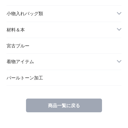
名刺入れ
小物入れバッグ類
バングル＆ブレスレット
バッグ
材料＆本
ペンダント
宮古ブルー
メッセージカード
ブローチ
着物アイテム
一筆箋
ハンドメイドキット
パールトーン加工
商品一覧に戻る
ブックカバー