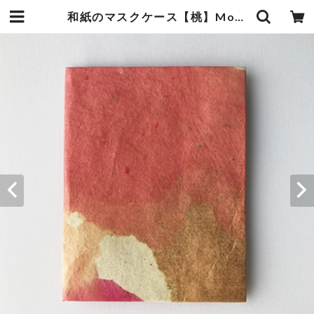
和紙のマスクケース【桃】Momo | 暮らしの中の和紙のかたち