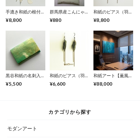
手漉き和紙の根付
群馬県産こんにゃく
和紙のピアス（羽）
【白銀】
粉１００ｍｌ（１０
【金】L
¥8,800
¥880
¥8,800
０ｇ）
黒谷和紙の名刺入れ
和紙のピアス（羽）
和紙アート【薫風】
【薄萌黄】
M【グリーン】
kunpuu2021,5 No.
¥5,500
¥6,600
¥88,000
４/4
カテゴリから探す
モダンアート