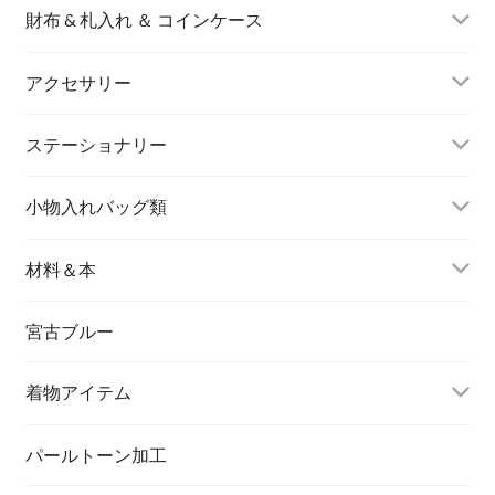
財布 & 札入れ ＆ コインケース
アクセサリー
長財布
イヤリング＆ピアス
ステーショナリー
名刺入れ
小物入れバッグ類
バングル＆ブレスレット
バッグ
材料＆本
ペンダント
宮古ブルー
メッセージカード
ブローチ
着物アイテム
一筆箋
ハンドメイドキット
パールトーン加工