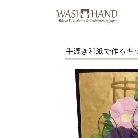
手漉き和紙で作るキ