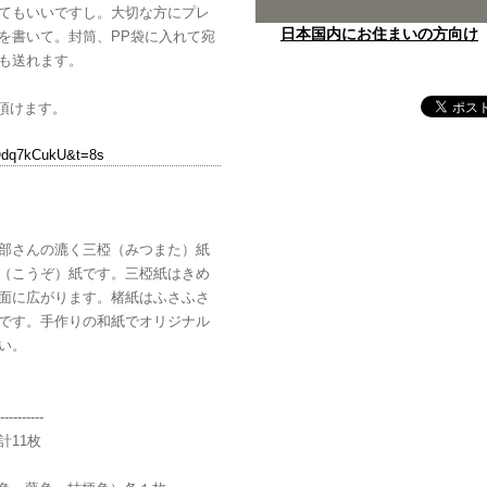
てもいいですし。大切な方にプレ
日本国内にお住まいの方向け
を書いて。封筒、PP袋に入れて宛
も送れます。
覧頂けます。
Odq7kCukU&t=8s
部さんの漉く三椏（みつまた）紙
（こうぞ）紙です。三椏紙はきめ
面に広がります。楮紙はふさふさ
です。手作りの和紙でオリジナル
い。
----------
計11枚