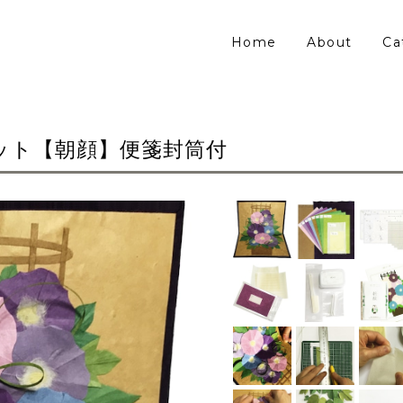
Home
About
Ca
ット【朝顔】便箋封筒付