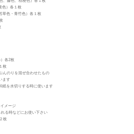
撫子色、水色、藤色、桔梗色）各１枚
白 色、薄黄色）各１枚
色・若草色・青竹色）各１枚
１枚
枚
・小）各2枚
）１枚
ドとでんぷんのりを混ぜ合わせたもの
に使います
せたり、楮和紙を水切りする時に使います
ラーイメージ
で送られる時などにお使い下さい
）２枚