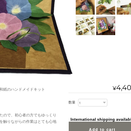
4,4
¥
和紙のハンドメイドキット
数量
たので、初心者の方でもゆっくり
International shipping availab
を触りながらの作業はとても心地
Add to cart