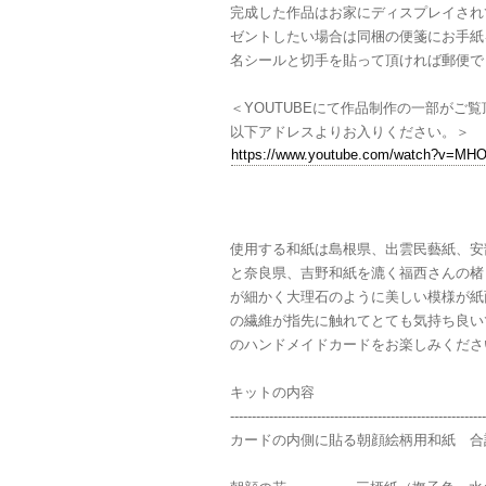
完成した作品はお家にディスプレイされ
ゼントしたい場合は同梱の便箋にお手紙
名シールと切手を貼って頂ければ郵便で
＜YOUTUBEにて作品制作の一部がご
以下アドレスよりお入りください。＞
https://www.youtube.com/watch?v=MH
使用する和紙は島根県、出雲民藝紙、安
と奈良県、吉野和紙を漉く福西さんの楮
が細かく大理石のように美しい模様が紙
の繊維が指先に触れてとても気持ち良い
のハンドメイドカードをお楽しみくださ
キットの内容
-----------------------------------------------------------
カードの内側に貼る朝顔絵柄用和紙 合