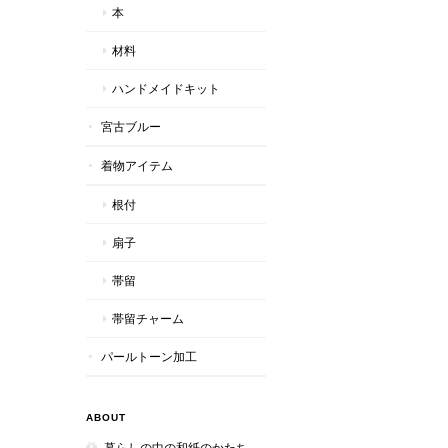
本
材料
ハンドメイドキット
宮古ブルー
着物アイテム
根付
扇子
帯留
帯留チャーム
パールトーン加工
ABOUT
暮らしの中の和紙のかたち