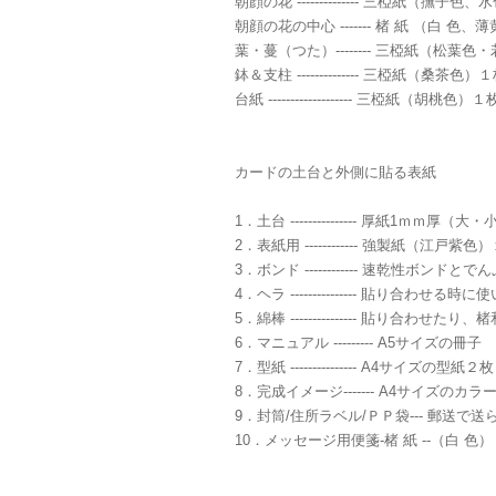
朝顔の花 -------------- 三椏紙（
朝顔の花の中心 ------- 楮 紙 （
葉・蔓（つた）-------- 三椏紙（松葉
鉢＆支柱 -------------- 三椏紙（桑茶色）
台紙 ------------------- 三椏紙（胡桃色）１
カードの土台と外側に貼る表紙
1．土台 --------------- 厚紙1ｍｍ厚（大
2．表紙用 ------------ 強製紙（江戸紫色
3．ボンド ------------ 速乾性ボン
4．ヘラ --------------- 貼り合わせる時
5．綿棒 --------------- 貼り合わ
6．マニュアル --------- A5サイズの冊子
7．型紙 --------------- A4サイズの型紙２枚
8．完成イメージ------- A4サイズのカ
9．封筒/住所ラベル/ＰＰ袋--- 郵送
10．メッセージ用便箋-楮 紙 --（白 色