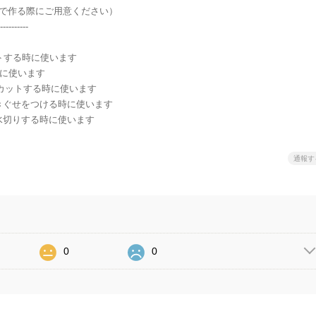
で作る際にご用意ください）
----------
 和紙をカットする時に使います
ふく時に使います
たをカットする時に使います
つたに巻きぐせをつける時に使います
楮和紙を水切りする時に使います
通報す
0
0