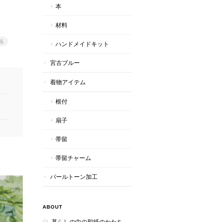
本
材料
る
ハンドメイドキット
宮古ブルー
着物アイテム
根付
扇子
帯留
帯留チャーム
パールトーン加工
ABOUT
暮らしの中の和紙のかたち