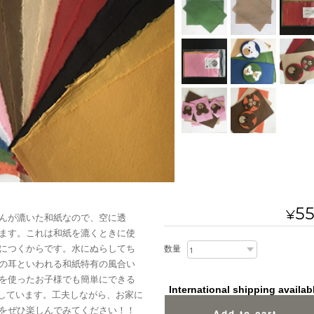
5
¥
んが漉いた和紙なので、空に透
ます。これは和紙を漉くときに使
につくからです。水にぬらしてち
数量
の耳といわれる和紙特有の風合い
を使ったお子様でも簡単にできる
International shipping availab
介しています。工夫しながら、お家に
をぜひ楽しんでみてください！！
Add to cart