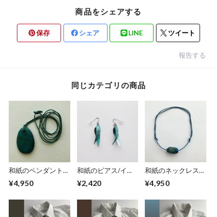
商品をシェアする
保存
シェア
LINE
ツイート
報告する
同じカテゴリの商品
和紙のペンダント
和紙のピアス/イヤ
和紙のネックレス
【海色】No.２
リング（羽）【アク
【礫】海色No.1
¥4,950
¥2,420
¥4,950
アブルー】S