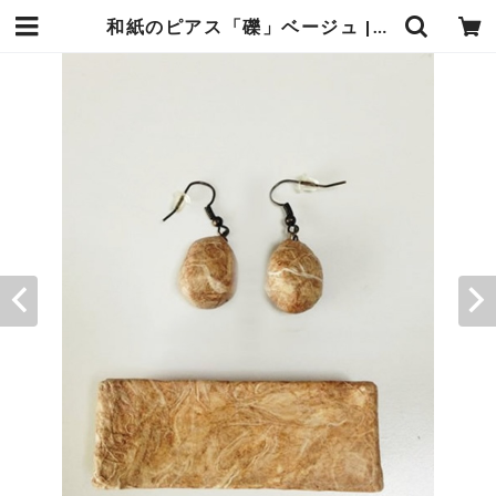
和紙のピアス「礫」ベージュ | 暮らしの中の和紙のかたち