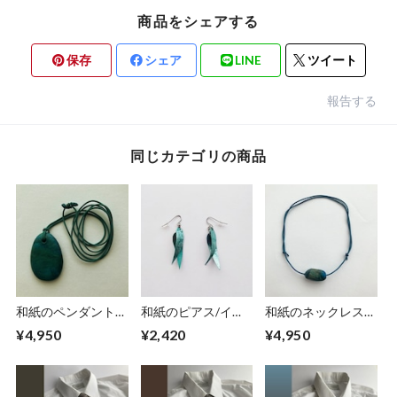
商品をシェアする
保存
シェア
LINE
ツイート
報告する
同じカテゴリの商品
和紙のペンダント
和紙のピアス/イヤ
和紙のネックレス
【海色】No.２
リング（羽）【アク
【礫】海色No.1
¥4,950
¥2,420
¥4,950
アブルー】S