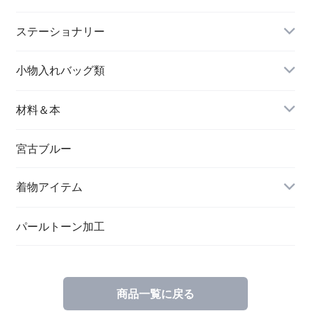
長財布
イヤリング＆ピアス
ステーショナリー
名刺入れ
小物入れバッグ類
バングル＆ブレスレット
バッグ
材料＆本
ペンダント
宮古ブルー
メッセージカード
ブローチ
着物アイテム
一筆箋
ハンドメイドキット
パールトーン加工
商品一覧に戻る
ブックカバー