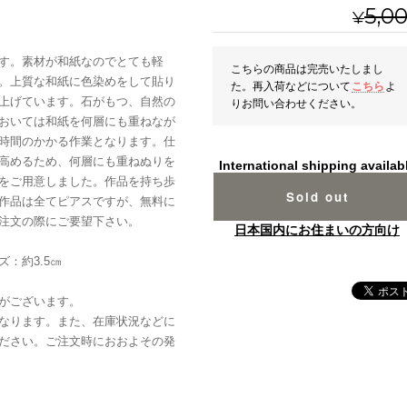
5,0
¥
す。素材が和紙なのでとても軽
こちらの商品は完売いたしまし
。上質な和紙に色染めをして貼り
た。再入荷などについて
こちら
よ
上げています。石がもつ、自然の
りお問い合わせください。
おいては和紙を何層にも重ねなが
時間のかかる作業となります。仕
高めるため、何層にも重ねぬりを
International shipping availab
をご用意しました。作品を持ち歩
Sold out
作品は全てピアスですが、無料に
注文の際にご要望下さい。
日本国内にお住まいの方向け
：約3.5㎝
がございます。
なります。また、在庫状況などに
ださい。ご注文時におおよその発